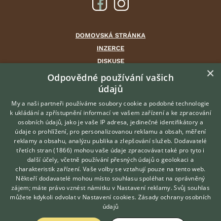
DOMOVSKÁ STRÁNKA
INZERCE
DISKUSE
×
ČLÁNKY
Odpovědné používání vašich
údajů
CHOVATELSKÉ STANICE
ATLAS
My a naši partneři používáme soubory cookie a podobné technologie
k ukládání a zpřístupnění informací ve vašem zařízení a ke zpracování
VÝBĚR VHODNÉHO PLEMENE
osobních údajů, jako je vaše IP adresa, jedinečné identifikátory a
údaje o prohlížení, pro personalizovanou reklamu a obsah, měření
O nás
reklamy a obsahu, analýzu publika a zlepšování služeb.
Dodavatelé
třetích stran (1866)
mohou vaše údaje zpracovávat také pro tyto i
Kontakt
Hledáte zvířecího kamaráda?
další účely, včetně používání přesných údajů o geolokaci a
Zdarma vám poradí
Možnosti zvýraznění inzerátů
charakteristik zařízení. Vaše volby se vztahují pouze na tento web.
VETERINÁŘ ONLINE
Podmínky užití
Někteří dodavatelé mohou místo souhlasu spoléhat na oprávněný
KONZULTOVAT S
zájem; máte právo vznést námitku v
Nastavení reklamy
. Svůj souhlas
Zpracování osobních údajů
VETERINÁŘEM
můžete kdykoli odvolat v
Nastavení cookies
.
Zásady ochrany osobních
údajů
Přihlášení