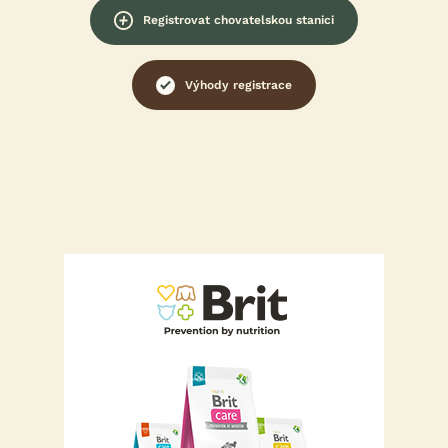
Registrovat chovatelskou stanici
Výhody registrace