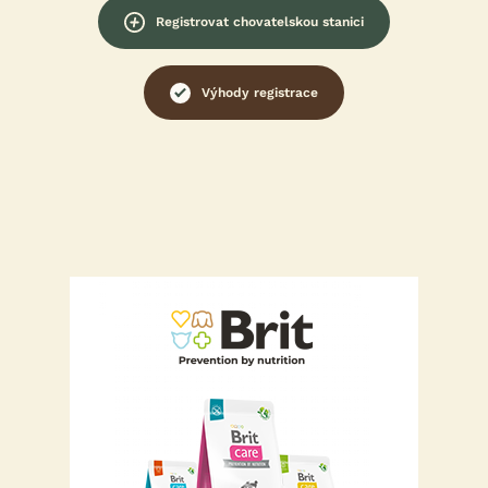
Registrovat chovatelskou stanici
Výhody registrace