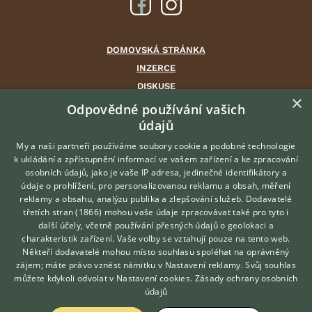
DOMOVSKÁ STRÁNKA
INZERCE
DISKUSE
×
ČLÁNKY
Odpovědné používání vašich
údajů
CHOVATELSKÉ STANICE
ATLAS
My a naši partneři používáme soubory cookie a podobné technologie
k ukládání a zpřístupnění informací ve vašem zařízení a ke zpracování
VÝBĚR VHODNÉHO PLEMENE
osobních údajů, jako je vaše IP adresa, jedinečné identifikátory a
údaje o prohlížení, pro personalizovanou reklamu a obsah, měření
O nás
reklamy a obsahu, analýzu publika a zlepšování služeb.
Dodavatelé
třetích stran (1866)
mohou vaše údaje zpracovávat také pro tyto i
Kontakt
Hledáte zvířecího kamaráda?
další účely, včetně používání přesných údajů o geolokaci a
Zdarma vám poradí
Možnosti zvýraznění inzerátů
charakteristik zařízení. Vaše volby se vztahují pouze na tento web.
VETERINÁŘ ONLINE
Podmínky užití
Někteří dodavatelé mohou místo souhlasu spoléhat na oprávněný
KONZULTOVAT S
zájem; máte právo vznést námitku v
Nastavení reklamy
. Svůj souhlas
Zpracování osobních údajů
VETERINÁŘEM
můžete kdykoli odvolat v
Nastavení cookies
.
Zásady ochrany osobních
údajů
Přihlášení