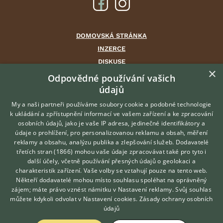
DOMOVSKÁ STRÁNKA
INZERCE
DISKUSE
×
ČLÁNKY
Odpovědné používání vašich
údajů
CHOVATELSKÉ STANICE
ATLAS
My a naši partneři používáme soubory cookie a podobné technologie
k ukládání a zpřístupnění informací ve vašem zařízení a ke zpracování
VÝBĚR VHODNÉHO PLEMENE
osobních údajů, jako je vaše IP adresa, jedinečné identifikátory a
údaje o prohlížení, pro personalizovanou reklamu a obsah, měření
O nás
reklamy a obsahu, analýzu publika a zlepšování služeb.
Dodavatelé
třetích stran (1866)
mohou vaše údaje zpracovávat také pro tyto i
Kontakt
Hledáte zvířecího kamaráda?
další účely, včetně používání přesných údajů o geolokaci a
Zdarma vám poradí
Možnosti zvýraznění inzerátů
charakteristik zařízení. Vaše volby se vztahují pouze na tento web.
VETERINÁŘ ONLINE
Podmínky užití
Někteří dodavatelé mohou místo souhlasu spoléhat na oprávněný
KONZULTOVAT S
zájem; máte právo vznést námitku v
Nastavení reklamy
. Svůj souhlas
Zpracování osobních údajů
VETERINÁŘEM
můžete kdykoli odvolat v
Nastavení cookies
.
Zásady ochrany osobních
údajů
Přihlášení