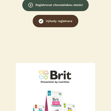
Registrovat chovatelskou stanici
Výhody registrace