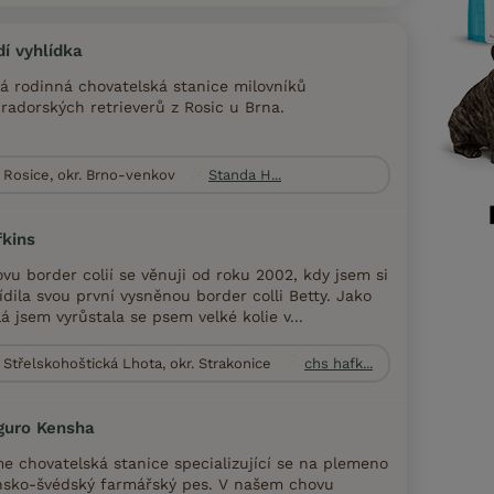
í vyhlídka
á rodinná chovatelská stanice milovníků
radorských retrieverů z Rosic u Brna.
Rosice, okr. Brno-venkov
Standa H...
kins
vu border colií se věnuji od roku 2002, kdy jsem si
ídila svou první vysněnou border colli Betty. Jako
á jsem vyrůstala se psem velké kolie v...
Střelskohoštická Lhota, okr. Strakonice
chs hafk...
guro Kensha
e chovatelská stanice specializující se na plemeno
sko-švédský farmářský pes. V našem chovu