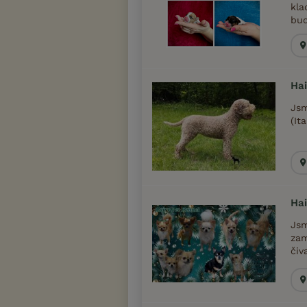
kla
bud
Hai
Jsm
(It
Hai
Jsm
zam
čiv