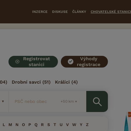
INZERCE
DISKUSE
ČLÁNKY
CHOVATELSKÉ STANIC
Registrovat
Výhody
stanici
registrace
04)
Drobní savci
(51)
Králíci
(4)
PSČ nebo obec
km
L
M
N
O
P
Q
R
S
T
U
V
W
Y
Z