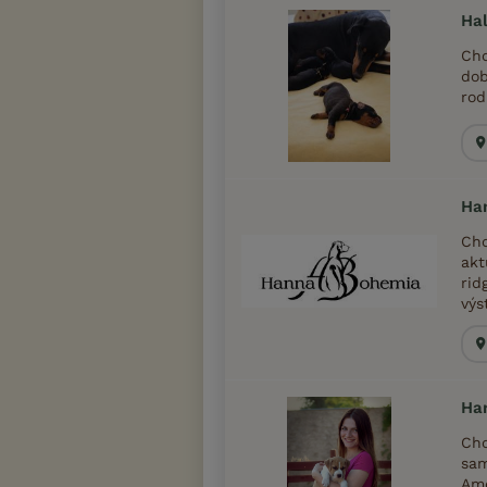
Hal
Cho
dob
rod
Ha
Cho
akt
rid
výst
Ha
Cho
sam
Ame