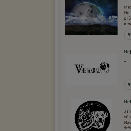
Mez
Héf
prů
ame
Hej
-
Hel
Jsm
věn
Naš
ště