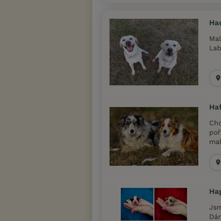
Had
Mal
Lab
Haf
Cho
poř
mal
Ha
Jsm
Dán