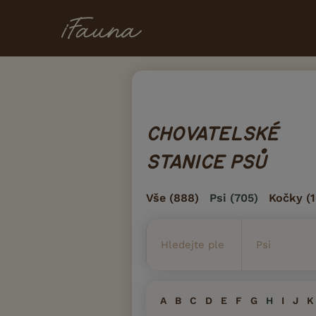
CHOVATELSKÉ
STANICE PSŮ
Vše
(888)
Psi
(705)
Kočky
(1
A
B
C
D
E
F
G
H
I
J
K