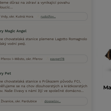
deme důraz na zdraví a vynikající povahu
oucíc...
Vrdy, okr. Kutná Hora
rudolfov...
ry Magic Angel
e chovatelská stanice plemene Lagotto Romagnolo
alský vodní pes).
Přerov I-Město, okr. Přerov
pavpet78
ry Pet
e chovatelská stanice s Průkazem původu FCI,
ěřujeme se na chov dlouhosrstých a krátkosrstých
av. Naše čivavy s námi žijí ve společné domácno...
Živanice, okr. Pardubice
dospelov...