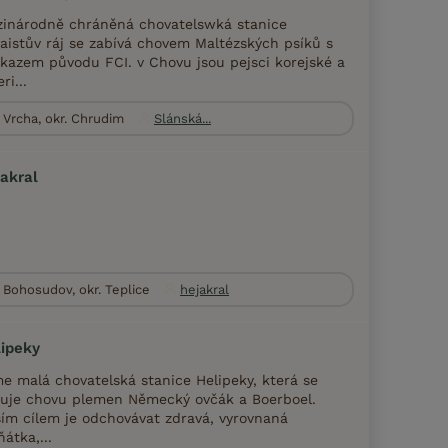
inárodně chráněná chovatelswká stanice
aistův ráj se zabívá chovem Maltézských psíků s
kazem původu FCI. v Chovu jsou pejsci korejské a
ri...
Vrcha, okr. Chrudim
Slánská...
akral
Bohosudov, okr. Teplice
hejakral
ipeky
e malá chovatelská stanice Helipeky, která se
uje chovu plemen Německý ovčák a Boerboel.
ím cílem je odchovávat zdravá, vyrovnaná
ňátka,...