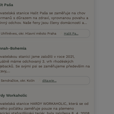
it Paša
vatelská stanice Halit Paša se zaměřuje na chov
rmanů s důrazem na zdraví, vyrovnanou povahu a
inný odchov. Naše feny jsou členy domácnosti a...
Uhříněves, okr. Hlavní město Praha
Halit Pa...
nnah-Bohemia
vatelskou stanici jsme založili v roce 2021,
uálně máme odchovaný 3. vrh rhodéských
gebacků. Se svými psi se zaměřujeme především na
avy,...
Sendražice, okr. Kolín
dita.wie...
rdy Workaholic
vatelská stanice HARDY WORKAHOLIC, která se od
ého počátku zaměřuje pouze na plemeno
rický stafordširský teriér, byla založena 8. 4. 2008