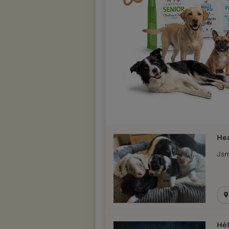
He
Jsm
Héf