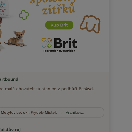
artbound
e malá chovatelská stanice z podhůří Beskyd.
Metylovice, okr. Frýdek-Místek
Vranikov...
aistův ráj