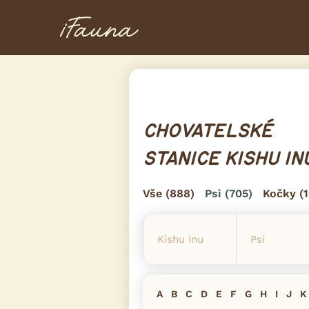
CHOVATELSKÉ
STANICE KISHU IN
Vše
(888)
Psi
(705)
Kočky
(1
A
B
C
D
E
F
G
H
I
J
K