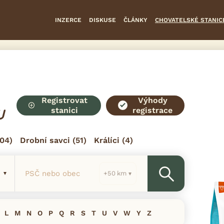
INZERCE
DISKUSE
ČLÁNKY
CHOVATELSKÉ STANIC
Registrovat
Výhody
stanici
registrace
U
04)
Drobní savci
(51)
Králíci
(4)
PSČ nebo obec
km
L
M
N
O
P
Q
R
S
T
U
V
W
Y
Z