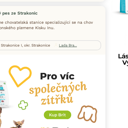
ý pes ze Strakonic
e chovatelská stanice specializující se na chov
onského plemene Kisku Inu.
Strakonice I, okr. Strakonice
Lada Bra...