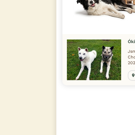
Ók
Jsm
Cho
202