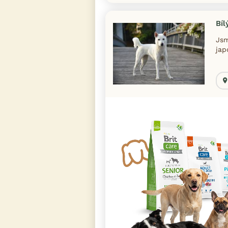
Bíl
Jsm
jap