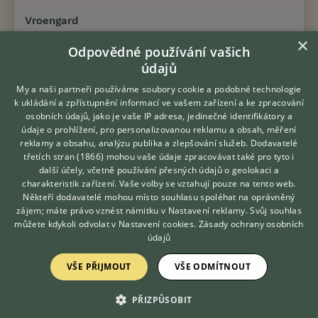
Vroengard
×
Odpovědné používání vašich
údajů
My a naši partneři používáme soubory cookie a podobné technologie
k ukládání a zpřístupnění informací ve vašem zařízení a ke zpracování
osobních údajů, jako je vaše IP adresa, jedinečné identifikátory a
údaje o prohlížení, pro personalizovanou reklamu a obsah, měření
reklamy a obsahu, analýzu publika a zlepšování služeb.
Dodavatelé
třetích stran (1866)
mohou vaše údaje zpracovávat také pro tyto i
Hledáte zvířecího kamaráda?
další účely, včetně používání přesných údajů o geolokaci a
Zdarma vám poradí
charakteristik zařízení. Vaše volby se vztahují pouze na tento web.
VETERINÁŘ ONLINE
Někteří dodavatelé mohou místo souhlasu spoléhat na oprávněný
KONZULTOVAT S
zájem; máte právo vznést námitku v
Nastavení reklamy
. Svůj souhlas
VETERINÁŘEM
můžete kdykoli odvolat v
Nastavení cookies
.
Zásady ochrany osobních
údajů
S prvním beauceronem jsem věděla, že nemám obyčejného psa,
ale že mám parťáka, který je mým trenérem a psychologem :)
VŠE PŘIJMOUT
VŠE ODMÍTNOUT
máme 3 feny doma, 1 externě ve s...
PŘIZPŮSOBIT
Lhota pod Radčem, okr. Rokycany
k.lacino...