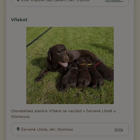
Dvůr Králové nad Labem, okr. Trutnov
Vorlešsk...
Vřískot
Chovatelská stanice Vřískot se nachází v červené Lhotě u
Olomouce.
Červená Lhota, okr. Olomouc
Onta