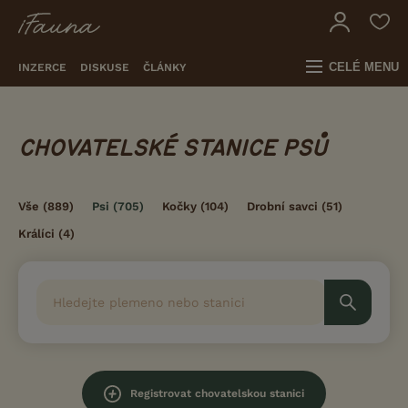
CELÉ MENU
INZERCE
DISKUSE
ČLÁNKY
CHOVATELSKÉ STANICE PSŮ
Vše
(889)
Psi
(705)
Kočky
(104)
Drobní savci
(51)
Králíci
(4)
Registrovat chovatelskou stanici