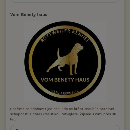
Vom Benety haus
Snažíme se odchovat jedince, kde se krása snoubí s pracovní
schopností a charakteristikou rotvajlera. Žijeme s nimi přes 30
let.