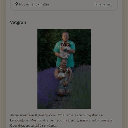
Hvozdná, okr. Zlín
jananerm...
Vetgran
Jsme manželé Krauzovičovi. Oba jsme aktivní myslivci a
kynologové. Myslivost a psi jsou náš život, naše životní poslání.
Oba dva, ač zvlášť se různ...