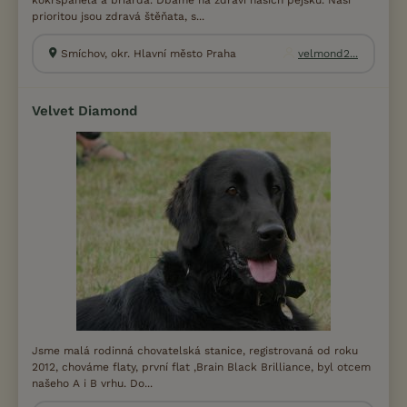
kokršpaněla a briarda. Dbáme na zdraví našich pejsků. Naší
prioritou jsou zdravá štěňata, s...
Smíchov, okr. Hlavní město Praha
velmond2...
Velvet Diamond
Jsme malá rodinná chovatelská stanice, registrovaná od roku
2012, chováme flaty, první flat ,Brain Black Brilliance, byl otcem
našeho A i B vrhu. Do...