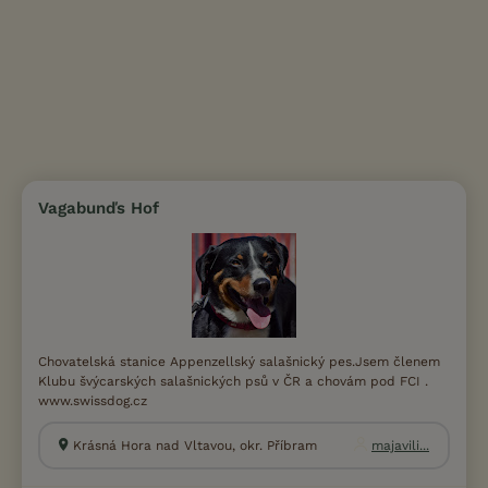
Vagabunďs Hof
Chovatelská stanice Appenzellský salašnický pes.Jsem členem
Klubu švýcarských salašnických psů v ČR a chovám pod FCI .
www.swissdog.cz
Krásná Hora nad Vltavou, okr. Příbram
majavili...