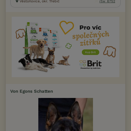
Věstoňovice, okr. Třebíč
rtw_6752
Von Egons Schatten