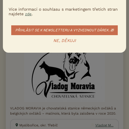
Konárovice, okr. Kolín
Vita Bea...
Více informací o souhlasu s marketingem třetích stran
najdete
.
zde
Vladog Moravia
PŘIHLÁSIT SE K NEWSLETTERU A VYZVEDNOUT DÁREK. 🎁
NE, DĚKUJI
VLADOG MORAVIA je chovatelská stanice německých ovčáků a
belgických ovčáků – malinois, která byla založena v roce 2020.
Myslibořice, okr. Třebíč
Vladog M...