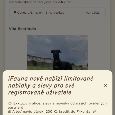
stafordšírského teriéra jsme pořídili v roc...
Ochoz u Brna, okr. Brno-venkov
Naira202...
Vita Beatitudo
iFauna nově nabízí limitované
×
nabídky a slevy pro své
registrované uživatele.
👉 Exkluzivní akce, slevy a novinky od našich ověřených
partnerů
🎁 A teď navíc dárek: 200 Kč kredit do F-konta. 🎉
Chováme psy plemene Cane Corso