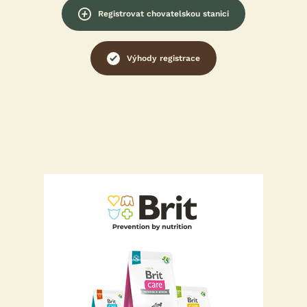
Registrovat chovatelskou stanici
Výhody registrace