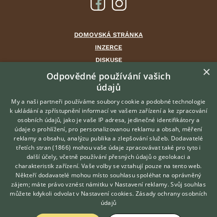
DOMOVSKÁ STRÁNKA
INZERCE
DISKUSE
×
ČLÁNKY
Odpovědné používání vašich
údajů
CHOVATELSKÉ STANICE
ATLAS
My a naši partneři používáme soubory cookie a podobné technologie
k ukládání a zpřístupnění informací ve vašem zařízení a ke zpracování
VÝBĚR VHODNÉHO PLEMENE
osobních údajů, jako je vaše IP adresa, jedinečné identifikátory a
údaje o prohlížení, pro personalizovanou reklamu a obsah, měření
O nás
reklamy a obsahu, analýzu publika a zlepšování služeb.
Dodavatelé
třetích stran (1866)
mohou vaše údaje zpracovávat také pro tyto i
Kontakt
Hledáte zvířecího kamaráda?
další účely, včetně používání přesných údajů o geolokaci a
Zdarma vám poradí
Možnosti zvýraznění inzerátů
charakteristik zařízení. Vaše volby se vztahují pouze na tento web.
VETERINÁŘ ONLINE
Podmínky užití
Někteří dodavatelé mohou místo souhlasu spoléhat na oprávněný
KONZULTOVAT S
zájem; máte právo vznést námitku v
Nastavení reklamy
. Svůj souhlas
Zpracování osobních údajů
VETERINÁŘEM
můžete kdykoli odvolat v
Nastavení cookies
.
Zásady ochrany osobních
údajů
Přihlášení