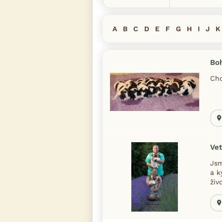
A
B
C
D
E
F
G
H
I
J
K
Bo
Cho
Vet
Jsm
a k
živ