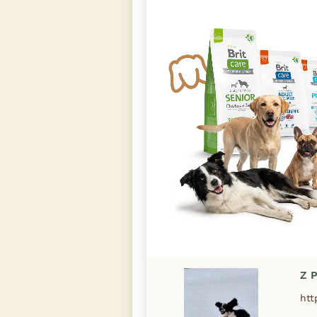
Z P
htt