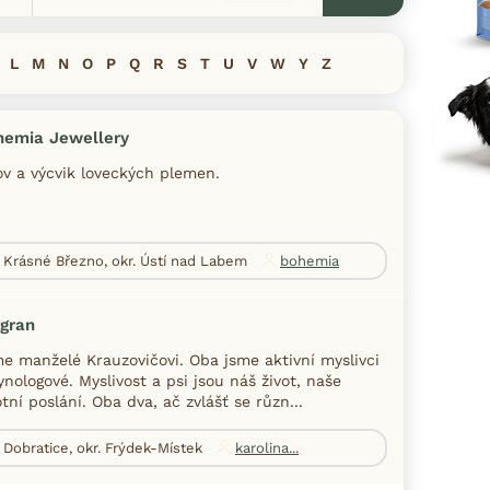
L
M
N
O
P
Q
R
S
T
U
V
W
Y
Z
hemia Jewellery
v a výcvik loveckých plemen.
Krásné Březno, okr. Ústí nad Labem
bohemia
gran
e manželé Krauzovičovi. Oba jsme aktivní myslivci
ynologové. Myslivost a psi jsou náš život, naše
otní poslání. Oba dva, ač zvlášť se různ...
Dobratice, okr. Frýdek-Místek
karolina...