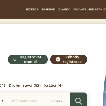
INZERCE
DISKUSE
ČLÁNKY
CHOVATELSKÉ STANIC
Registrovat
Výhody
stanici
registrace
04)
Drobní savci
(52)
Králíci
(4)
PSČ nebo obec
km