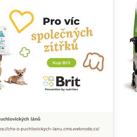
uchlovických lánů
ps://chs-z-puchlovickych-lanu.cms.webnode.cz/