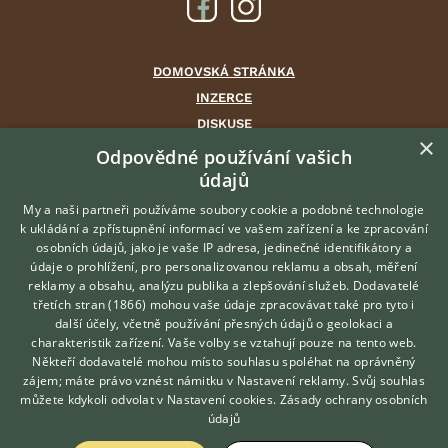
DOMOVSKÁ STRÁNKA
INZERCE
DISKUSE
×
ČLÁNKY
Odpovědné používání vašich
údajů
CHOVATELSKÉ STANICE
ATLAS
My a naši partneři používáme soubory cookie a podobné technologie
k ukládání a zpřístupnění informací ve vašem zařízení a ke zpracování
VÝBĚR VHODNÉHO PLEMENE
osobních údajů, jako je vaše IP adresa, jedinečné identifikátory a
údaje o prohlížení, pro personalizovanou reklamu a obsah, měření
O nás
reklamy a obsahu, analýzu publika a zlepšování služeb.
Dodavatelé
třetích stran (1866)
mohou vaše údaje zpracovávat také pro tyto i
Kontakt
Hledáte zvířecího kamaráda?
další účely, včetně používání přesných údajů o geolokaci a
Zdarma vám poradí
Možnosti zvýraznění inzerátů
charakteristik zařízení. Vaše volby se vztahují pouze na tento web.
VETERINÁŘ ONLINE
Podmínky užití
Někteří dodavatelé mohou místo souhlasu spoléhat na oprávněný
KONZULTOVAT S
zájem; máte právo vznést námitku v
Nastavení reklamy
. Svůj souhlas
Zpracování osobních údajů
VETERINÁŘEM
můžete kdykoli odvolat v
Nastavení cookies
.
Zásady ochrany osobních
údajů
Přihlášení