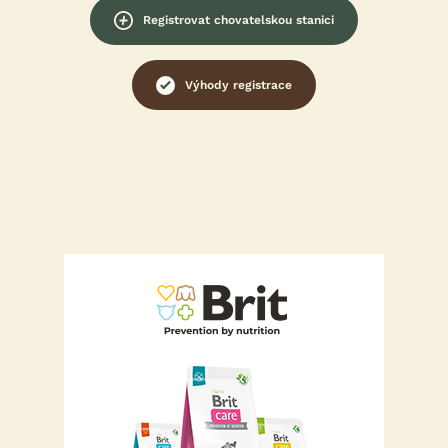
Registrovat chovatelskou stanici
Výhody registrace