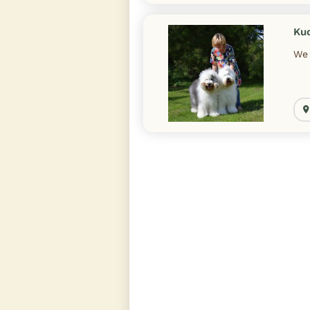
Kud
We 