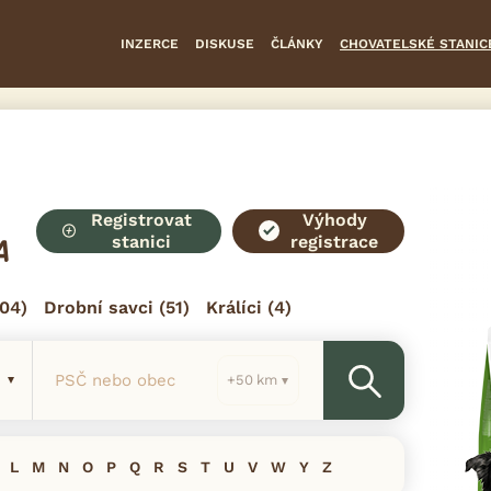
INZERCE
DISKUSE
ČLÁNKY
CHOVATELSKÉ STANIC
Registrovat
Výhody
stanici
registrace
A
04)
Drobní savci
(51)
Králíci
(4)
PSČ nebo obec
km
L
M
N
O
P
Q
R
S
T
U
V
W
Y
Z