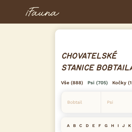
CHOVATELSKÉ
STANICE BOBTAIL
Vše
(888)
Psi
(705)
Kočky
(1
A
B
C
D
E
F
G
H
I
J
K