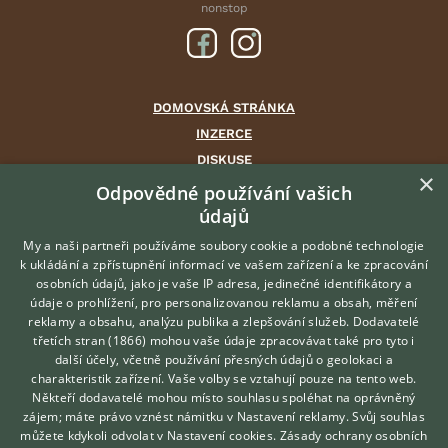
nonstop
DOMOVSKÁ STRÁNKA
INZERCE
DISKUSE
×
ČLÁNKY
Odpovědné používání vašich
údajů
CHOVATELSKÉ STANICE
ATLAS
My a naši partneři používáme soubory cookie a podobné technologie
k ukládání a zpřístupnění informací ve vašem zařízení a ke zpracování
VÝBĚR VHODNÉHO PLEMENE
osobních údajů, jako je vaše IP adresa, jedinečné identifikátory a
údaje o prohlížení, pro personalizovanou reklamu a obsah, měření
O nás
reklamy a obsahu, analýzu publika a zlepšování služeb.
Dodavatelé
třetích stran (1866)
mohou vaše údaje zpracovávat také pro tyto i
Kontakt
Hledáte zvířecího kamaráda?
další účely, včetně používání přesných údajů o geolokaci a
Zdarma vám poradí
Možnosti zvýraznění inzerátů
charakteristik zařízení. Vaše volby se vztahují pouze na tento web.
VETERINÁŘ ONLINE
Podmínky užití
Někteří dodavatelé mohou místo souhlasu spoléhat na oprávněný
KONZULTOVAT S
zájem; máte právo vznést námitku v
Nastavení reklamy
. Svůj souhlas
Zpracování osobních údajů
VETERINÁŘEM
můžete kdykoli odvolat v
Nastavení cookies
.
Zásady ochrany osobních