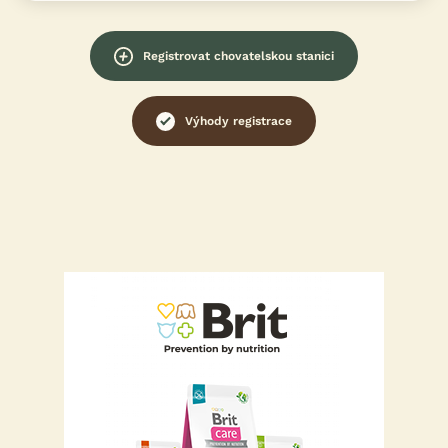
Registrovat chovatelskou stanici
Výhody registrace