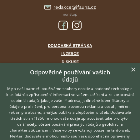
redakce@ifauna.cz
nonstop
DOMOVSKÁ STRÁNKA
INZERCE
DISKUSE
×
ČLÁNKY
Odpovědné používání vašich
údajů
CHOVATELSKÉ STANICE
ATLAS
My a naši partneři používáme soubory cookie a podobné technologie
k ukládání a zpřístupnění informací ve vašem zařízení a ke zpracování
VÝBĚR VHODNÉHO PLEMENE
osobních údajů, jako je vaše IP adresa, jedinečné identifikátory a
údaje o prohlížení, pro personalizovanou reklamu a obsah, měření
O nás
reklamy a obsahu, analýzu publika a zlepšování služeb.
Dodavatelé
třetích stran (1866)
mohou vaše údaje zpracovávat také pro tyto i
Kontakt
Hledáte zvířecího kamaráda?
další účely, včetně používání přesných údajů o geolokaci a
Zdarma vám poradí
Možnosti zvýraznění inzerátů
charakteristik zařízení. Vaše volby se vztahují pouze na tento web.
VETERINÁŘ ONLINE
Podmínky užití
Někteří dodavatelé mohou místo souhlasu spoléhat na oprávněný