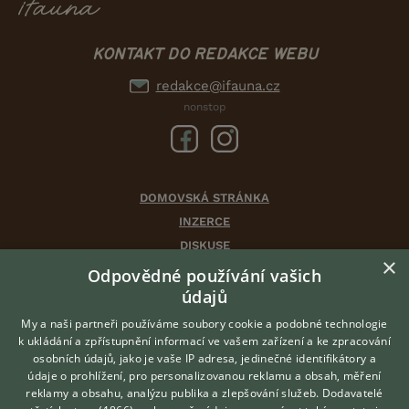
KONTAKT DO REDAKCE WEBU
redakce@ifauna.cz
nonstop
DOMOVSKÁ STRÁNKA
INZERCE
DISKUSE
×
ČLÁNKY
Odpovědné používání vašich
údajů
CHOVATELSKÉ STANICE
ATLAS
My a naši partneři používáme soubory cookie a podobné technologie
k ukládání a zpřístupnění informací ve vašem zařízení a ke zpracování
VÝBĚR VHODNÉHO PLEMENE
osobních údajů, jako je vaše IP adresa, jedinečné identifikátory a
údaje o prohlížení, pro personalizovanou reklamu a obsah, měření
O nás
reklamy a obsahu, analýzu publika a zlepšování služeb.
Dodavatelé