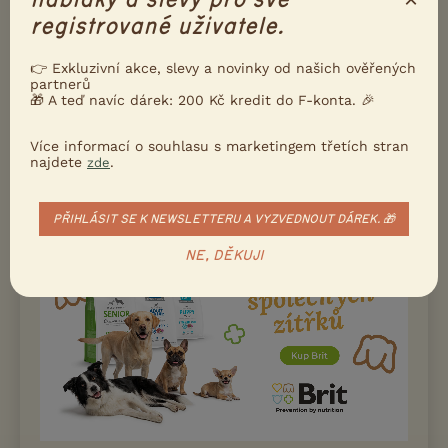
registrované uživatele.
👉 Exkluzivní akce, slevy a novinky od našich ověřených
partnerů
🎁 A teď navíc dárek: 200 Kč kredit do F-konta. 🎉
Jsme manželé Krauzovičovi. Oba jsme aktivní myslivci a
kynologové. Myslivost a psi jsou náš život, naše životní poslání.
Oba dva, ač zvlášť se různ...
Více informací o souhlasu s marketingem třetích stran
najdete
.
zde
Dobratice, okr. Frýdek-Místek
karolina...
PŘIHLÁSIT SE K NEWSLETTERU A VYZVEDNOUT DÁREK. 🎁
NE, DĚKUJI