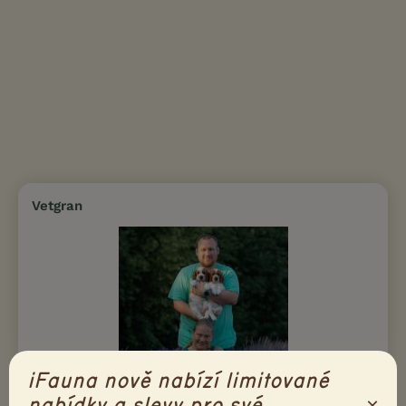
Vetgran
iFauna nově nabízí limitované
×
nabídky a slevy pro své