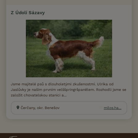
Z Údolí Sázavy
Jsme majitelé psů s dlouholetými zkušenostmi. Ulrika od
Jaslůvky je naším prvním velššpringršpanělem. Rozhodli jsme se
založit chovatelskou stanici a...
Čerčany, okr. Benešov
milos.ha...