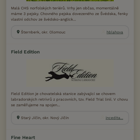
Malá CHS norfolských teriérů. Vrhy jen občas, momentálně
máme 3 pejsky. Chovného pejska dovezeného ze Švédska, fenky
vlastní odchov ze švédsko-anglick...
Šternberk, okr. Olomouc
hblahova
Field Edition
Field Edition je chovatelská stanice zabývající se chovem
labradorských retrívrů z pracovních, tzv. Field Trial liníí. V chovu
se zaměřujeme na spojen...
Starý Jičín, okr. Nový Jičín
incedita...
Fine Heart