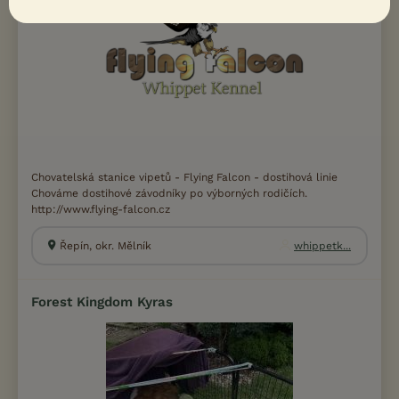
Chovatelská stanice vipetů - Flying Falcon - dostihová linie
Chováme dostihové závodníky po výborných rodičích.
http://www.flying-falcon.cz
Řepín, okr. Mělník
whippetk...
Forest Kingdom Kyras