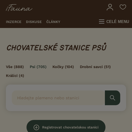
CELÉ MENU
INZERCE
DISKUSE
ČLÁNKY
CHOVATELSKÉ STANICE PSŮ
Vše
(888)
Psi
(705)
Kočky
(104)
Drobní savci
(51)
Králíci
(4)
Registrovat chovatelskou stanici