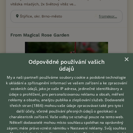
vítězka mladých, 2x Světový vítěz ve...
Štýřice, okr. Brno-město
fromgeor...
From Magical Rose Garden
×
Odpovědné používání vašich
údajů
My a naši partneři používáme soubory cookie a podobné technologie
k ukládání a zpřístupnění informací ve vašem zařízení a ke zpracování
osobních údajů, jako je vaše IP adresa, jedinečné identifikátory a
údaje o prohlížení, pro personalizovanou reklamu a obsah, měření
reklamy a obsahu, analýzu publika a zlepšování služeb.
Dodavatelé
Jsme rodinná chovatelská stanice . Od roku 2015 chováme
třetích stran (1866)
mohou vaše údaje zpracovávat také pro tyto i
Hledáte zvířecího kamaráda?
Biewer yorkshire terriery. Proč biewer? Když jsem poprvé viděla
další účely, včetně používání přesných údajů o geolokaci a
Zdarma vám poradí
fotku biewera, nevěřila jse...
charakteristik zařízení. Vaše volby se vztahují pouze na tento web.
VETERINÁŘ ONLINE
Někteří dodavatelé mohou místo souhlasu spoléhat na oprávněný
Žíka, okr. Pardubice
MarieFil...
KONZULTOVAT S
zájem; máte právo vznést námitku v
Nastavení reklamy
. Svůj souhlas
VETERINÁŘEM