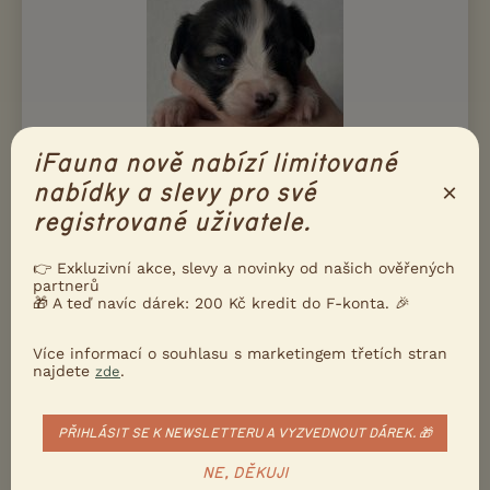
iFauna nově nabízí limitované
×
nabídky a slevy pro své
registrované uživatele.
👉 Exkluzivní akce, slevy a novinky od našich ověřených
partnerů
Jsme malá rodinná chovatelská stanice, kde jsou psi především
🎁 A teď navíc dárek: 200 Kč kredit do F-konta. 🎉
členy rodiny. Naším cílem je odchovávat zdravé, vyrovnané a
typické jedince s důrazem na...
Více informací o souhlasu s marketingem třetích stran
najdete
.
zde
Písková Lhota, okr. Mladá Boleslav
olgahora...
PŘIHLÁSIT SE K NEWSLETTERU A VYZVEDNOUT DÁREK. 🎁
Flying Falcon
NE, DĚKUJI