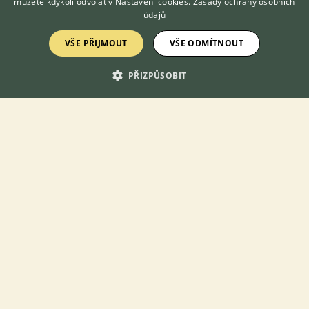
můžete kdykoli odvolat v
Nastavení cookies
.
Zásady ochrany osobních
údajů
From Meditation Garden
VŠE PŘIJMOUT
VŠE ODMÍTNOUT
PŘIZPŮSOBIT
Jsme malá rodinná chovatelská stanice border kolií, kde je na
prvním místě láska ke psům, jejich zdraví a spokojený život. Naší
zakladatelkou je fenka...
Doudlevce (Plzeň 3), okr. Plzeň-město
mertovak...
From Moule´s Garden