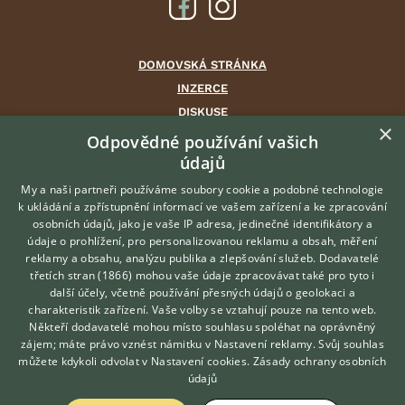
DOMOVSKÁ STRÁNKA
INZERCE
DISKUSE
×
ČLÁNKY
Odpovědné používání vašich
údajů
CHOVATELSKÉ STANICE
ATLAS
My a naši partneři používáme soubory cookie a podobné technologie
k ukládání a zpřístupnění informací ve vašem zařízení a ke zpracování
VÝBĚR VHODNÉHO PLEMENE
osobních údajů, jako je vaše IP adresa, jedinečné identifikátory a
údaje o prohlížení, pro personalizovanou reklamu a obsah, měření
O nás
reklamy a obsahu, analýzu publika a zlepšování služeb.
Dodavatelé
třetích stran (1866)
mohou vaše údaje zpracovávat také pro tyto i
Kontakt
Hledáte zvířecího kamaráda?
další účely, včetně používání přesných údajů o geolokaci a
Zdarma vám poradí
Možnosti zvýraznění inzerátů
charakteristik zařízení. Vaše volby se vztahují pouze na tento web.
VETERINÁŘ ONLINE
Podmínky užití
Někteří dodavatelé mohou místo souhlasu spoléhat na oprávněný
KONZULTOVAT S
zájem; máte právo vznést námitku v
Nastavení reklamy
. Svůj souhlas
Zpracování osobních údajů
VETERINÁŘEM
můžete kdykoli odvolat v
Nastavení cookies
.
Zásady ochrany osobních
údajů
Přihlášení