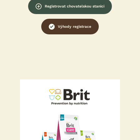
Registrovat chovatelskou stanici
Výhody registrace