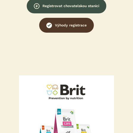
Registrovat chovatelskou stanici
Výhody registrace