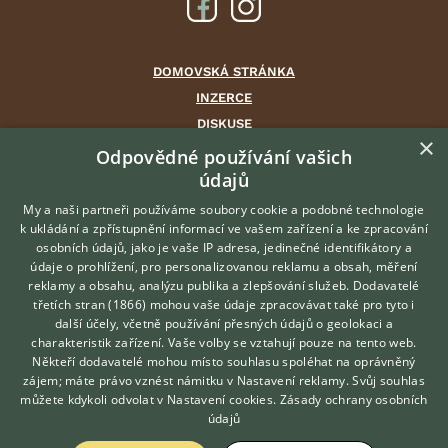
DOMOVSKÁ STRÁNKA
INZERCE
DISKUSE
×
ČLÁNKY
Odpovědné používání vašich
údajů
CHOVATELSKÉ STANICE
ATLAS
My a naši partneři používáme soubory cookie a podobné technologie
k ukládání a zpřístupnění informací ve vašem zařízení a ke zpracování
VÝBĚR VHODNÉHO PLEMENE
osobních údajů, jako je vaše IP adresa, jedinečné identifikátory a
údaje o prohlížení, pro personalizovanou reklamu a obsah, měření
O nás
reklamy a obsahu, analýzu publika a zlepšování služeb.
Dodavatelé
třetích stran (1866)
mohou vaše údaje zpracovávat také pro tyto i
Kontakt
Hledáte zvířecího kamaráda?
další účely, včetně používání přesných údajů o geolokaci a
Zdarma vám poradí
Možnosti zvýraznění inzerátů
charakteristik zařízení. Vaše volby se vztahují pouze na tento web.
VETERINÁŘ ONLINE
Podmínky užití
Někteří dodavatelé mohou místo souhlasu spoléhat na oprávněný
KONZULTOVAT S
zájem; máte právo vznést námitku v
Nastavení reklamy
. Svůj souhlas
Zpracování osobních údajů
VETERINÁŘEM
můžete kdykoli odvolat v
Nastavení cookies
.
Zásady ochrany osobních
údajů
Přihlášení