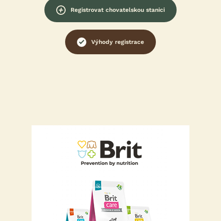
Registrovat chovatelskou stanici
Výhody registrace