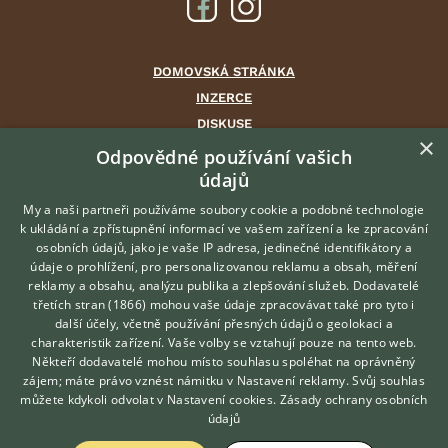
DOMOVSKÁ STRÁNKA
INZERCE
DISKUSE
×
ČLÁNKY
Odpovědné používání vašich
údajů
CHOVATELSKÉ STANICE
ATLAS
My a naši partneři používáme soubory cookie a podobné technologie
k ukládání a zpřístupnění informací ve vašem zařízení a ke zpracování
VÝBĚR VHODNÉHO PLEMENE
osobních údajů, jako je vaše IP adresa, jedinečné identifikátory a
údaje o prohlížení, pro personalizovanou reklamu a obsah, měření
O nás
reklamy a obsahu, analýzu publika a zlepšování služeb.
Dodavatelé
třetích stran (1866)
mohou vaše údaje zpracovávat také pro tyto i
Kontakt
Hledáte zvířecího kamaráda?
další účely, včetně používání přesných údajů o geolokaci a
Zdarma vám poradí
Možnosti zvýraznění inzerátů
charakteristik zařízení. Vaše volby se vztahují pouze na tento web.
VETERINÁŘ ONLINE
Podmínky užití
Někteří dodavatelé mohou místo souhlasu spoléhat na oprávněný
KONZULTOVAT S
zájem; máte právo vznést námitku v
Nastavení reklamy
. Svůj souhlas
Zpracování osobních údajů
VETERINÁŘEM
můžete kdykoli odvolat v
Nastavení cookies
.
Zásady ochrany osobních
údajů
Přihlášení