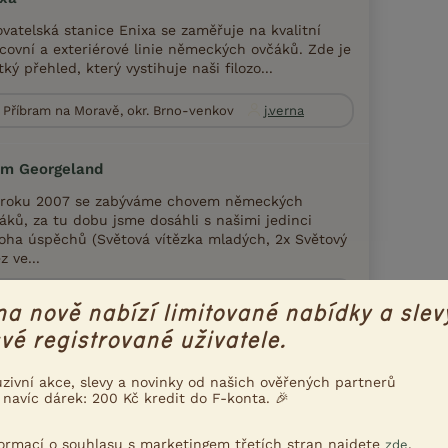
vatelská stanice Enixa se zaměřuje na kvalitní
covní a exteriérové linie německých ovčáků. Zde je
tký přehled, který vystihuje naši filozo...
Příbram na Moravě, okr. Brno-venkov
j.verna
om Georgeland
roku 2007 se zabýváme chovem německých
áků, za tu dobu jsme dosáhli s našimi jedinci
ha úspěchů (Světová vítězka mladých, 2x Světový
z ve...
Štýřice, okr. Brno-město
fromgeor...
na nově nabízí limitované nabídky a slev
vé registrované uživatele.
ipeky
uzivní akce, slevy a novinky od našich ověřených partnerů
e malá chovatelská stanice Helipeky, která se
 navíc dárek: 200 Kč kredit do F-konta. 🎉
uje chovu plemen Německý ovčák a Boerboel.
ím cílem je odchovávat zdravá, vyrovnaná
ňátka,...
formací o souhlasu s marketingem třetích stran najdete
.
zde