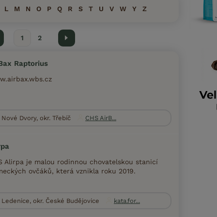
L
M
N
O
P
Q
R
S
T
U
V
W
Y
Z
hozí
1
2
Další
Bax Raptorius
.airbax.wbs.cz
Nové Dvory, okr. Třebíč
CHS AirB...
rpa
 Alirpa je malou rodinnou chovatelskou stanicí
eckých ovčáků, která vznikla roku 2019.
Ledenice, okr. České Budějovice
kata.for...