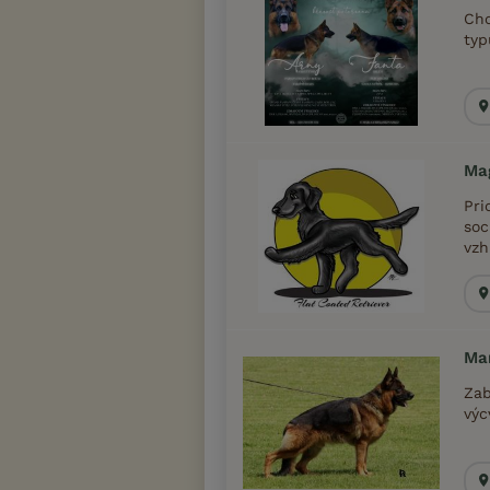
Cho
typ
Mag
Pri
soc
vzh
Ma
Zab
výc