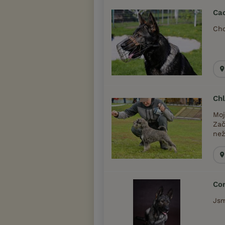
Ca
Cho
Ch
Moj
Zač
než
Co
Jsm