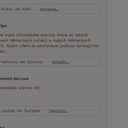
Klučov, okr. Kolín
stepanka...
ipo
e malá chovatelská stanice, která se zabývá
ovem Německých ovčáků a malých Německých
ců. Našim cílem je odchovávat jedince vynikajícího
ví...
Haňovice, okr. Olomouc
Koňaříko...
amond deLuxe
vatelská stanice NO
Lesnice, okr. Šumperk
Diamond...
ixa