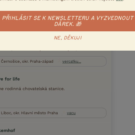
Všeruby, okr. Domažlice
Jindřich...
PŘIHLÁSIT SE K NEWSLETTERU A VYZVEDNOUT
DÁREK. 🎁
e Zireael
vatelská stanice založená v roce 2026 s cílem
NE, DĚKUJI
ěřit se na chov pracovní linie Německých ovčáků.
ežitá problematika je záď NO, kdy u pracovní l...
Černošice, okr. Praha-západ
verca1ku...
e for life
e rodinná chovatelská stanice.
Liboc, okr. Hlavní město Praha
vacu
kemhof