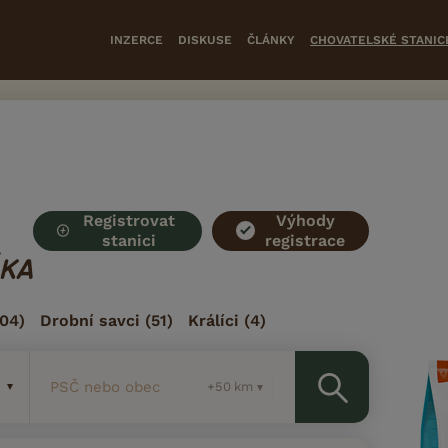
INZERCE
DISKUSE
ČLÁNKY
CHOVATELSKÉ STANIC
Registrovat
Výhody
stanici
registrace
KA
04)
Drobní savci
(51)
Králíci
(4)
PSČ nebo obec
km