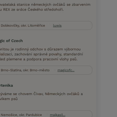
vatelská stanice německých ovčáků se zbarvením
u REX ze srdce Českého středohoří.
Dobkovičky, okr. Litoměřice
luwis
ic of Czech
oritou je rodinný odchov s důrazem výbornou
ializaci, zachování správné povahy, standardní
led plemene a podpora pracovní vlohy psů.
Brno-Slatina, okr. Brno-město
magicofc...
rtenika
ýváme se chovem Čivav, Německých ovčáků a
vikem psů
Nemošice, okr. Pardubice
majkasil...