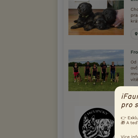
Cho
pra
krá
Fr
Od 
ovč
mno
vítě
iFau
pro s
Hel
👉 Exkl
Jsm
🎁 A teď
věn
Naš
ště
Více in