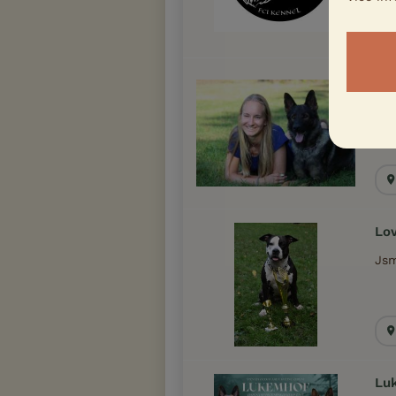
Lin
Cho
zam
Důl
Lov
Jsm
Lu