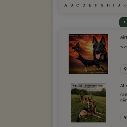
A
B
C
D
E
F
G
H
I
J
K
Předc
Air
www
Ali
CHS
něm