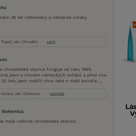
cho
vám 36 let rottweilery a německé ovčáky
Topol, okr. Chrudim
cach
lum
e chovatelská stanice funguje od roku 1995.
ínal jsem s chovem německých ovčáků a před více
 20 lety jsem rozšířil chov také o malé knírače....
Holice, okr. Olomouc
valentik
r Bohemica
e malá rodinná chovatelská stanice.