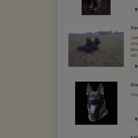
Dar
Jsm
ch
špi
zdra
Di
Cho
En