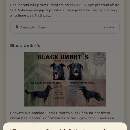
Beauceroni nás provází životem od roku 1997 bez přestání až do
teď. Vyhovuje mi jejich povaha a mám je hlavně jako společníky
a rodinné psy. Naši psi...
Cheb, okr. Cheb
awake
Black Umbrt's
Chovatelská stanice Black Umbrt's si zakládá na poctivém
chovu beauceronů s důrazem na zdraví, vyrovnanou povahu a
typický charakter plemene – naším c...