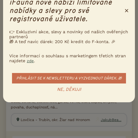
iFauna nově nabízí limitované
Litice (Plzeň 6-Litice), okr. Plzeň-město
Anička S...
×
nabídky a slevy pro své
registrované uživatele.
Esprit de la Croix Double
👉 Exkluzivní akce, slevy a novinky od našich ověřených
partnerů
🎁 A teď navíc dárek: 200 Kč kredit do F-konta. 🎉
Více informací o souhlasu s marketingem třetích stran
najdete
.
zde
PŘIHLÁSIT SE K NEWSLETTERU A VYZVEDNOUT DÁREK. 🎁
NE, DĚKUJI
Prečo Esprit de la Croix Double? ESPRIT (fr.) o.i. znamená: duch,
duša, odvaha, statočnosť, guráž, verva, elán, zápal, zmysel,
povaha, duchaplnosť, ná...
Lovčica - Trubín, okr. Žiar nad Hronom
JakubBea...