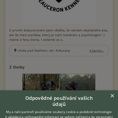
S prvním beauceronem jsem věděla, že nemám obyčejného psa,
ale že mám parťáka, který je mým trenérem a psychologem :)
máme 3 feny doma, 1 externě ve s...
Lhota pod Radčem, okr. Rokycany
k.lacino...
Z Dorky
×
Odpovědné používání vašich
údajů
My a naši partneři používáme soubory cookie a podobné technologie
k ukládání a zpřístupnění informací ve vašem zařízení a ke zpracování