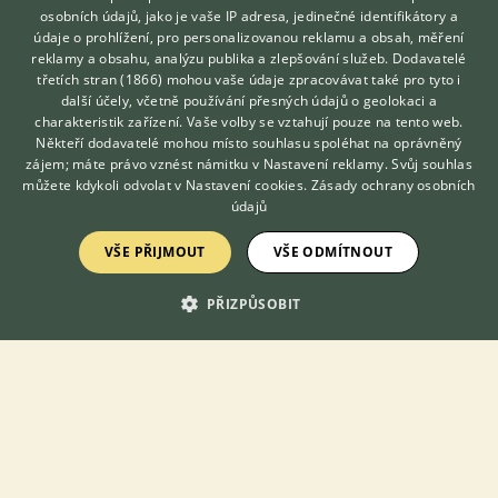
osobních údajů, jako je vaše IP adresa, jedinečné identifikátory a
údaje o prohlížení, pro personalizovanou reklamu a obsah, měření
reklamy a obsahu, analýzu publika a zlepšování služeb.
Chovu francouzských ovčáků - beauceronů - se věnujeme od r.
Dodavatelé
2001. Více o nás najdete na www.zdorky.cz.
třetích stran (1866)
mohou vaše údaje zpracovávat také pro tyto i
Hledáte zvířecího kamaráda?
další účely, včetně používání přesných údajů o geolokaci a
Zdarma vám poradí
charakteristik zařízení. Vaše volby se vztahují pouze na tento web.
Mšecké Žehrovice, okr. Rakovník
stafkovm
VETERINÁŘ ONLINE
Někteří dodavatelé mohou místo souhlasu spoléhat na oprávněný
KONZULTOVAT S
zájem; máte právo vznést námitku v
Nastavení reklamy
. Svůj souhlas
VETERINÁŘEM
můžete kdykoli odvolat v
Nastavení cookies
.
Zásady ochrany osobních
údajů
VŠE PŘIJMOUT
VŠE ODMÍTNOUT
KONTAKT DO REDAKCE WEBU
PŘIZPŮSOBIT
redakce@ifauna.cz
nonstop
DOMOVSKÁ STRÁNKA