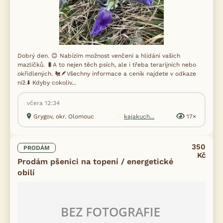
Dobrý den. 😊 Nabízím možnost venčení a hlídání vašich
mazlíčků. 🐛A to nejen těch psích, ale i třeba terarijních nebo
okřídlených. 🐔🪶Všechny informace a ceník najdete v odkaze
níž.⬇️ Kdyby cokoliv...
včera 12:34
Grygov, okr. Olomouc
kajakuch...
17×
350
PRODÁM
Kč
Prodám pšenici na topení / energetické
obilí