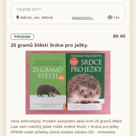
7.8.2026 22:17
Mělník, okr. Mělník
delamdom...
14×
80 Kč
PRODÁM
25 gramů štěstí Srdce pro ježky.
Cena dohromady. Prodám kompletní sadu knih 25 gramů štěstí
(Jak vám maličký ježek může změnit život) + Srdce pro ježky
(Příběh malé učitelky, která dodala odvahu žít) - Antonella