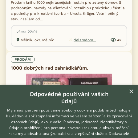
Prodám knihu 1000 nejkrásnějších rostlin pro zelený domov. S
podrobnými návody na ošetřování, rozsáhlou praktickou částí a
s podněty pro kreativní tvorbu - Ursula Krüger. Velmi pěkný
stav. Zasílám od...
včera 22:01
Mělník, okr. Mělník
delamdom...
4×
PRODÁM
1000 dobrých rad zahrádkářům.
×
Odpovědné používání vašich
údajů
My a naši partneři používáme soubory cookie a podobné technologie
k ukládání a zpřístupnění informací ve vašem zařízení a ke zpracování
osobních údajů, jako je vaše IP adresa, jedinečné identifikátory a
údaje o prohlížení, pro personalizovanou reklamu a obsah, měření
reklamy a obsahu, analýzu publika a zlepšování služeb.
Dodavatelé