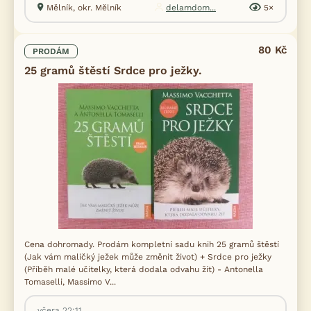
Mělník, okr. Mělník
delamdom...
5×
80 Kč
PRODÁM
25 gramů štěstí Srdce pro ježky.
Cena dohromady. Prodám kompletní sadu knih 25 gramů štěstí
(Jak vám maličký ježek může změnit život) + Srdce pro ježky
(Příběh malé učitelky, která dodala odvahu žít) - Antonella
Tomaselli, Massimo V...
včera 22:11