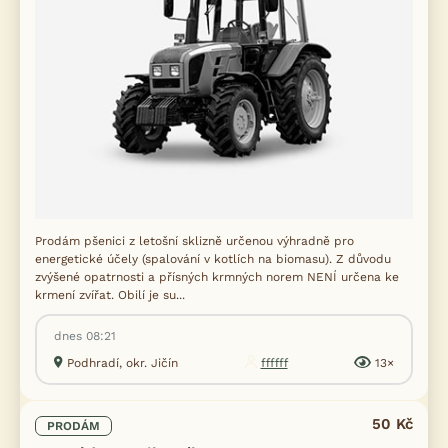
Prodám pšenici z letošní sklizně určenou výhradně pro
energetické účely (spalování v kotlích na biomasu). Z důvodu
zvýšené opatrnosti a přísných krmných norem NENÍ určena ke
krmení zvířat. Obilí je su...
dnes 08:21
Podhradí, okr. Jičín
ffffff
13×
50 Kč
PRODÁM