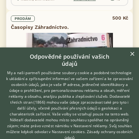
500 Kč
PRODÁM
Časopisy Záhradníctvo.
×
Odpovědné používání vašich
údajů
My a naši partneři používáme soubory cookie a podobné technologie
k ukládání a zpřístupnění informací ve vašem zařízení a ke zpracování
osobních údajů, jako je vaše IP adresa, jedinečné identifikátory a
údaje o prohlížení, pro personalizovanou reklamu a obsah, měření
reklamy a obsahu, analýzu publika a zlepšování služeb.
Dodavatelé
třetích stran (1866)
mohou vaše údaje zpracovávat také pro tyto i
Hledáte zvířecího kamaráda?
Cena dohromady. Prodám časopisy Záhradníctvo. Vázané
další účely, včetně používání přesných údajů o geolokaci a
Zdarma vám poradí
ročníky: 1976, 1982,1983 a 1985. Zasílám od 100 korun, po platbě
charakteristik zařízení. Vaše volby se vztahují pouze na tento web.
VETERINÁŘ ONLINE
předem. Osobní převzetí je možné jen od 100 korun.
Někteří dodavatelé mohou místo souhlasu spoléhat na oprávněný
KONZULTOVAT S
zájem; máte právo vznést námitku v
Nastavení reklamy
. Svůj souhlas
včera 22:03
VETERINÁŘEM
můžete kdykoli odvolat v
Nastavení cookies
.
Zásady ochrany osobních
Mělník, okr. Mělník
údajů
delamdom...
13×