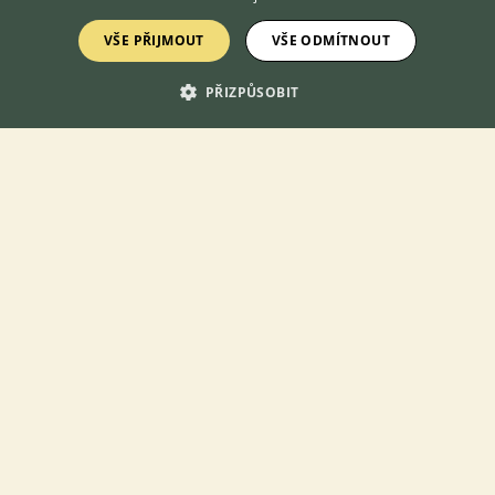
VŠE PŘIJMOUT
VŠE ODMÍTNOUT
PŘIZPŮSOBIT
Zobrazit více inzerátů (67)
KONTAKT DO REDAKCE WEBU
redakce@ifauna.cz
nonstop
DOMOVSKÁ STRÁNKA
INZERCE
DISKUSE
ČLÁNKY