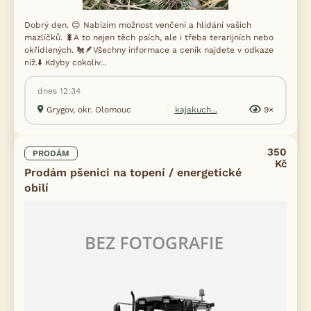
Dobrý den. 😊 Nabízím možnost venčení a hlídání vašich
mazlíčků. 🐛A to nejen těch psích, ale i třeba terarijních nebo
okřídlených. 🐔🪶Všechny informace a ceník najdete v odkaze
níž.⬇️ Kdyby cokoliv...
dnes 12:34
Grygov, okr. Olomouc
kajakuch...
9×
350
PRODÁM
Kč
Prodám pšenici na topení / energetické
obilí