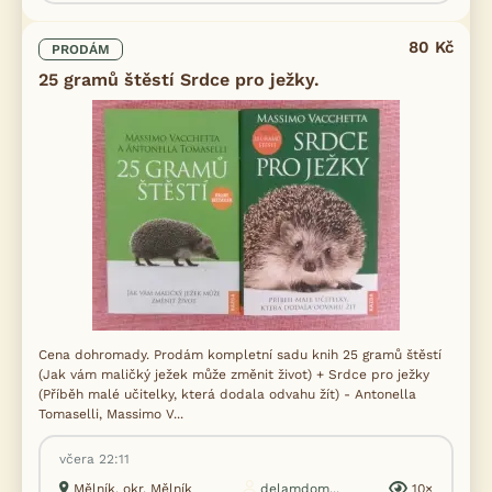
80 Kč
PRODÁM
25 gramů štěstí Srdce pro ježky.
Cena dohromady. Prodám kompletní sadu knih 25 gramů štěstí
(Jak vám maličký ježek může změnit život) + Srdce pro ježky
(Příběh malé učitelky, která dodala odvahu žít) - Antonella
Tomaselli, Massimo V...
včera 22:11
Mělník, okr. Mělník
delamdom...
10×