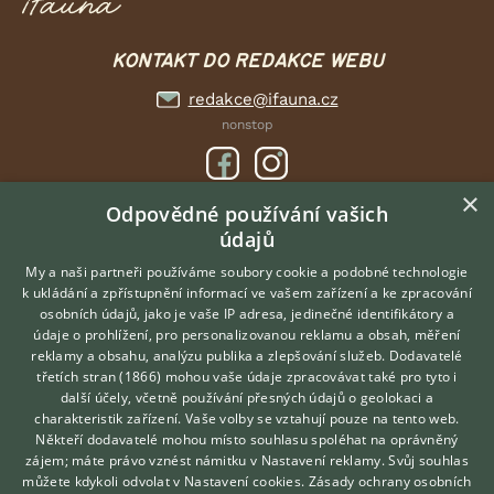
KONTAKT DO REDAKCE WEBU
redakce@ifauna.cz
nonstop
×
Odpovědné používání vašich
údajů
DOMOVSKÁ STRÁNKA
INZERCE
My a naši partneři používáme soubory cookie a podobné technologie
k ukládání a zpřístupnění informací ve vašem zařízení a ke zpracování
DISKUSE
osobních údajů, jako je vaše IP adresa, jedinečné identifikátory a
údaje o prohlížení, pro personalizovanou reklamu a obsah, měření
O nás
reklamy a obsahu, analýzu publika a zlepšování služeb.
Dodavatelé
třetích stran (1866)
mohou vaše údaje zpracovávat také pro tyto i
Kontakt
Hledáte zvířecího kamaráda?
další účely, včetně používání přesných údajů o geolokaci a
Zdarma vám poradí
Možnosti zvýraznění inzerátů
charakteristik zařízení. Vaše volby se vztahují pouze na tento web.
VETERINÁŘ ONLINE
Podmínky užití
Někteří dodavatelé mohou místo souhlasu spoléhat na oprávněný
KONZULTOVAT S
zájem; máte právo vznést námitku v
Nastavení reklamy
. Svůj souhlas
Zpracování osobních údajů
VETERINÁŘEM
můžete kdykoli odvolat v
Nastavení cookies
.
Zásady ochrany osobních