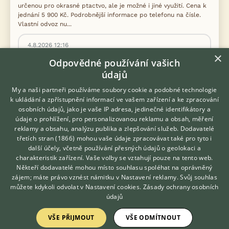
určenou pro okrasné ptactvo, ale je možné i jiné využití. Cena k
jednání 5 900 Kč. Podrobnější informace po telefonu na čísle.
Vlastní odvoz nu...
4.8.2026 12:16
×
Vrchlabí, okr. Trutnov
pavludav...
39×
Odpovědné používání vašich
údajů
5
My a naši partneři používáme soubory cookie a podobné technologie
PRODÁM
k ukládání a zpřístupnění informací ve vašem zařízení a ke zpracování
Kanadské borůvky 6 ti leté
osobních údajů, jako je vaše IP adresa, jedinečné identifikátory a
údaje o prohlížení, pro personalizovanou reklamu a obsah, měření
reklamy a obsahu, analýzu publika a zlepšování služeb.
Dodavatelé
třetích stran (1866)
mohou vaše údaje zpracovávat také pro tyto i
Hledáte zvířecího kamaráda?
další účely, včetně používání přesných údajů o geolokaci a
Zdarma vám poradí
charakteristik zařízení. Vaše volby se vztahují pouze na tento web.
VETERINÁŘ ONLINE
Někteří dodavatelé mohou místo souhlasu spoléhat na oprávněný
KONZULTOVAT S
zájem; máte právo vznést námitku v
Nastavení reklamy
. Svůj souhlas
VETERINÁŘEM
můžete kdykoli odvolat v
Nastavení cookies
.
Zásady ochrany osobních
údajů
VŠE PŘIJMOUT
VŠE ODMÍTNOUT