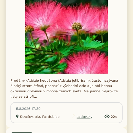
Prodám--Albízie hedvábná (Albizia julibrissin), často nazývaná
čínský strom štěstí, pochází z východní Asie a je oblíbenou
okrasnou dřevinou v mnoha zemích světa. Má jemné, vějířovité
listy se stříbři...
5.8.2026 17:30
Strašov, okr. Pardubice
sadovsky
22×