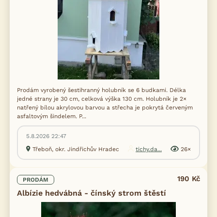
Prodám vyrobený šestihranný holubník se 6 budkami. Délka
jedné strany je 30 cm, celková výška 130 cm. Holubník je 2×
natřený bílou akrylovou barvou a střecha je pokrytá červeným
asfaltovým šindelem. P...
5.8.2026 22:47
Třeboň, okr. Jindřichův Hradec
tichy.da...
26×
190 Kč
PRODÁM
Albízie hedvábná - čínský strom štěstí