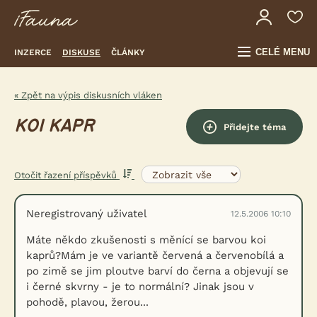
CELÉ MENU
INZERCE
DISKUSE
ČLÁNKY
« Zpět na výpis diskusních vláken
KOI KAPR
Přidejte téma
Otočit řazení příspěvků
Neregistrovaný uživatel
12.5.2006 10:10
Máte někdo zkušenosti s měnící se barvou koi
kaprů?Mám je ve variantě červená a červenobílá a
po zimě se jim ploutve barví do černa a objevují se
i černé skvrny - je to normální? Jinak jsou v
pohodě, plavou, žerou...