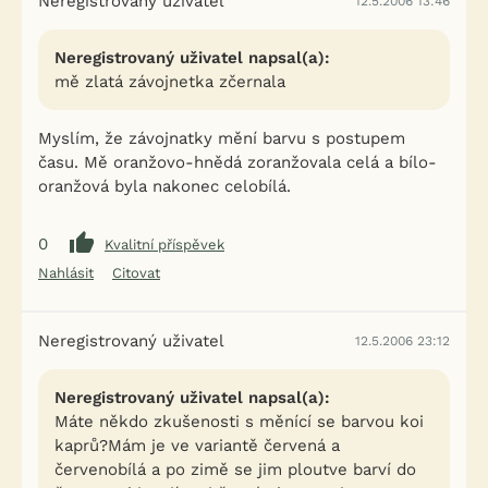
Neregistrovaný uživatel
12.5.2006 13:46
Neregistrovaný uživatel napsal(a):
mě zlatá závojnetka zčernala
Myslím, že závojnatky mění barvu s postupem
času. Mě oranžovo-hnědá zoranžovala celá a bílo-
oranžová byla nakonec celobílá.
0
Kvalitní příspěvek
Nahlásit
Citovat
Neregistrovaný uživatel
12.5.2006 23:12
Neregistrovaný uživatel napsal(a):
Máte někdo zkušenosti s měnící se barvou koi
kaprů?Mám je ve variantě červená a
červenobílá a po zimě se jim ploutve barví do