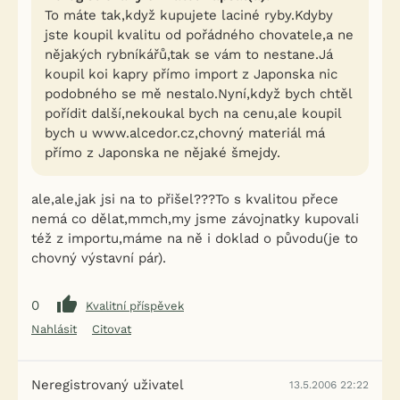
To máte tak,když kupujete laciné ryby.Kdyby
jste koupil kvalitu od pořádného chovatele,a ne
nějakých rybníkářů,tak se vám to nestane.Já
koupil koi kapry přímo import z Japonska nic
podobného se mě nestalo.Nyní,když bych chtěl
pořídit další,nekoukal bych na cenu,ale koupil
bych u www.alcedor.cz,chovný materiál má
přímo z Japonska ne nějaké šmejdy.
ale,ale,jak jsi na to přišel???To s kvalitou přece
nemá co dělat,mmch,my jsme závojnatky kupovali
též z importu,máme na ně i doklad o původu(je to
chovný výstavní pár).
0
Kvalitní příspěvek
Nahlásit
Citovat
Neregistrovaný uživatel
13.5.2006 22:22