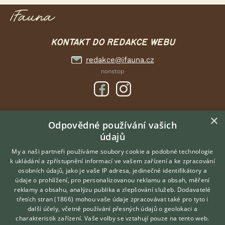
KONTAKT DO REDAKCE WEBU
redakce@ifauna.cz
nonstop
×
DOMOVSKÁ STRÁNKA
Odpovědné používání vašich
údajů
INZERCE
DISKUSE
My a naši partneři používáme soubory cookie a podobné technologie
k ukládání a zpřístupnění informací ve vašem zařízení a ke zpracování
ČLÁNKY
osobních údajů, jako je vaše IP adresa, jedinečné identifikátory a
údaje o prohlížení, pro personalizovanou reklamu a obsah, měření
O nás
reklamy a obsahu, analýzu publika a zlepšování služeb.
Dodavatelé
třetích stran (1866)
mohou vaše údaje zpracovávat také pro tyto i
Kontakt
Hledáte zvířecího kamaráda?
další účely, včetně používání přesných údajů o geolokaci a
Zdarma vám poradí
Možnosti zvýraznění inzerátů
charakteristik zařízení. Vaše volby se vztahují pouze na tento web.
VETERINÁŘ ONLINE