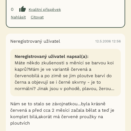
0
Kvalitní příspěvek
Nahlásit
Citovat
Neregistrovaný uživatel
12.5.2006 12:56
Neregistrovaný uživatel napsal(a):
Máte někdo zkušenosti s měnící se barvou koi
kaprů?Mám je ve variantě červená a
červenobílá a po zimě se jim ploutve barví do
černa a objevují se i černé skvrny - je to
normální? Jinak jsou v pohodě, plavou, žerou...
Nám se to stalo se závojnatkou...byla krásně
červená a před cca 2 měsíci začala bělat a teď je
komplet bílá,akorát má červené proužky na
ploutvích