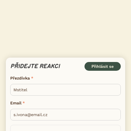
PŘIDEJTE REAKCI
Přihlásit se
Přezdívka
Email