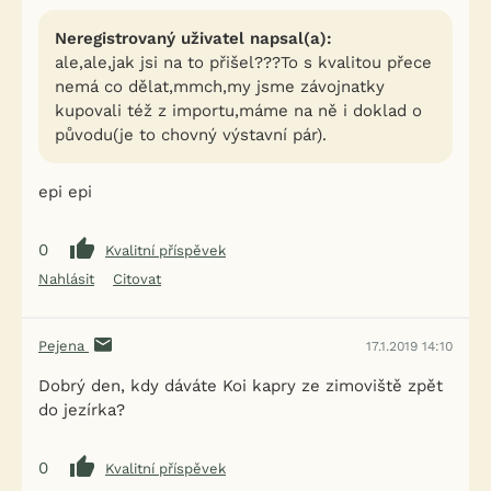
Neregistrovaný uživatel napsal(a):
ale,ale,jak jsi na to přišel???To s kvalitou přece
nemá co dělat,mmch,my jsme závojnatky
kupovali též z importu,máme na ně i doklad o
původu(je to chovný výstavní pár).
epi epi
0
Kvalitní příspěvek
Nahlásit
Citovat
Pejena
17.1.2019 14:10
Dobrý den, kdy dáváte Koi kapry ze zimoviště zpět
do jezírka?
0
Kvalitní příspěvek