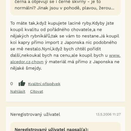
černa a objevují se i černé skvrny - je to
normální? Jinak jsou v pohodě, plavou, žerou...
To máte tak,když kupujete laciné ryby.Kdyby jste
koupil kvalitu od pořádného chovatele,a ne
nějakých rybníkářů,tak se vám to nestane.Já koupil
koi kapry přímo import z Japonska nic podobného
se mě nestalo.Nyní,když bych chtěl pořídit
další,nekoukal bych na cenu,ale koupil bych u
www.
ý materiál má přímo z Japonska ne
alcedor.cz,chovn
nějaké šmejdy.
0
Kvalitní příspěvek
Nahlásit
Citovat
Neregistrovaný uživatel
13.5.2006 11:27
Neregistrovaný uživatel napsal(a):