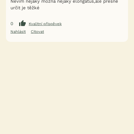
Nevím nějaký možná nějaký elongatus,ale přesně
určit je těžké
0
Kvalitní příspěvek
Nahlásit
Citovat