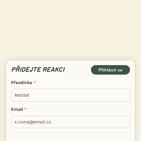
PŘIDEJTE REAKCI
Přihlásit se
Přezdívka
Email