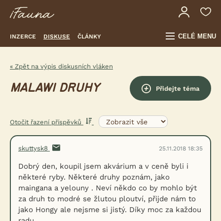
CELÉ MENU
INZERCE
DISKUSE
ČLÁNKY
« Zpět na výpis diskusních vláken
MALAWI DRUHY
Přidejte téma
Otočit řazení příspěvků
skuttysk8
25.11.2018 18:35
Dobrý den, koupil jsem akvárium a v ceně byli i
některé ryby. Některé druhy poznám, jako
maingana a yelouny . Neví někdo co by mohlo být
za druh to modré se žlutou ploutví, přijde nám to
jako Hongy ale nejsme si jistý. Díky moc za každou
radu.