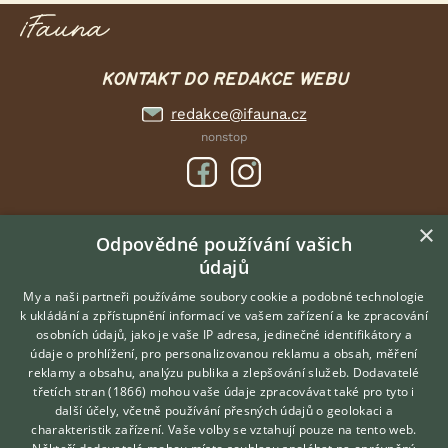
KONTAKT DO REDAKCE WEBU
redakce@ifauna.cz
nonstop
×
DOMOVSKÁ STRÁNKA
Odpovědné používání vašich
údajů
INZERCE
DISKUSE
My a naši partneři používáme soubory cookie a podobné technologie
k ukládání a zpřístupnění informací ve vašem zařízení a ke zpracování
ČLÁNKY
osobních údajů, jako je vaše IP adresa, jedinečné identifikátory a
údaje o prohlížení, pro personalizovanou reklamu a obsah, měření
O nás
reklamy a obsahu, analýzu publika a zlepšování služeb.
Dodavatelé
třetích stran (1866)
mohou vaše údaje zpracovávat také pro tyto i
Kontakt
Hledáte zvířecího kamaráda?
další účely, včetně používání přesných údajů o geolokaci a
Zdarma vám poradí
Možnosti zvýraznění inzerátů
charakteristik zařízení. Vaše volby se vztahují pouze na tento web.
VETERINÁŘ ONLINE
Podmínky užití