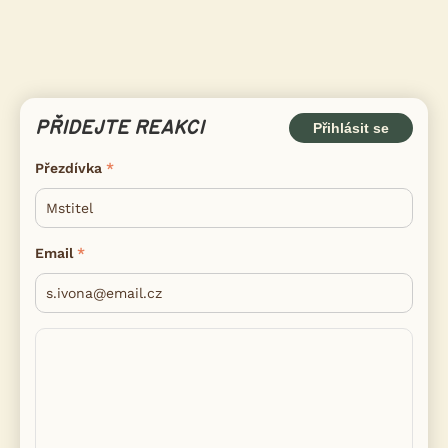
PŘIDEJTE REAKCI
Přihlásit se
Přezdívka
Email