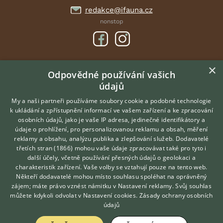
redakce@ifauna.cz
nonstop
×
DOMOVSKÁ STRÁNKA
Odpovědné používání vašich
údajů
INZERCE
DISKUSE
My a naši partneři používáme soubory cookie a podobné technologie
k ukládání a zpřístupnění informací ve vašem zařízení a ke zpracování
ČLÁNKY
osobních údajů, jako je vaše IP adresa, jedinečné identifikátory a
údaje o prohlížení, pro personalizovanou reklamu a obsah, měření
O nás
reklamy a obsahu, analýzu publika a zlepšování služeb.
Dodavatelé
třetích stran (1866)
mohou vaše údaje zpracovávat také pro tyto i
Kontakt
Hledáte zvířecího kamaráda?
další účely, včetně používání přesných údajů o geolokaci a
Zdarma vám poradí
Možnosti zvýraznění inzerátů
charakteristik zařízení. Vaše volby se vztahují pouze na tento web.
VETERINÁŘ ONLINE
Podmínky užití
Někteří dodavatelé mohou místo souhlasu spoléhat na oprávněný
KONZULTOVAT S
zájem; máte právo vznést námitku v
Nastavení reklamy
. Svůj souhlas
Zpracování osobních údajů
VETERINÁŘEM
můžete kdykoli odvolat v
Nastavení cookies
.
Zásady ochrany osobních
údajů
Přihlášení