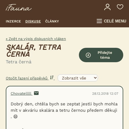
CELÉ MENU
INZERCE
DISKUSE
ČLÁNKY
« Zpět na výpis diskusních vláken
SKALÁR, TETRA
Přidejte
ČERNÁ
téma
Tetra černá
Otočit řazení příspěvků
Chovatelllll
28.12.2018 12:07
Dobrý den, chtěla bych se zeptat jestli bych mohla
mít v akváriu skalára a tetru černou předem děkuji
. 😄