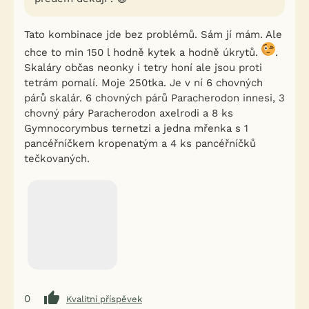
Tato kombinace jde bez problémů. Sám jí mám. Ale
chce to min 150 l hodně kytek a hodně úkrytů.
.
Skaláry občas neonky i tetry honí ale jsou proti
tetrám pomalí. Moje 250tka. Je v ní 6 chovných
párů skalár. 6 chovných párů Paracherodon innesi, 3
chovný páry Paracherodon axelrodi a 8 ks
Gymnocorymbus ternetzi a jedna mřenka s 1
pancéřníčkem kropenatým a 4 ks pancéřníčků
tečkovaných.
0
Kvalitní příspěvek