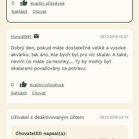
0
Kvalitní příspěvek
Nahlásit
Citovat
Honza1991
28.12.2018 15:57
Dobrý den, pokud máte dostatečné velké a vysoké
akvárko, tak ano. Ale bych byl pro víc skalár. A také,
nevím co máte za neonky.... Ty by mohly být
skalarami považovány za potravu.
0
Kvalitní příspěvek
Nahlásit
Citovat
Uživatel s deaktivovaným účtem
28.12.2018 23:14
Chovatelllll napsal(a):