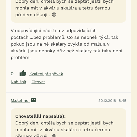
Dobrý den, chtěla bych se zeptat jestli bych
mohla mít v akváriu skalára a tetru černou
předem děkuji . 😄
V odpovídající nádrži a v odpovídajících
počtech....bez problémů. Co se neonek týká, tak
pokud jsou na ně skalary zvyklé od mala a v
akváriu jsou neonky dřív než skalary tak taky není
problém.
0
Kvalitní příspěvek
Nahlásit
Citovat
M.stehno
30.12.2018 18:45
Chovatelllll napsal(a):
Dobrý den, chtěla bych se zeptat jestli bych
mohla mít v akváriu skalára a tetru černou
předem děkuji . 😄