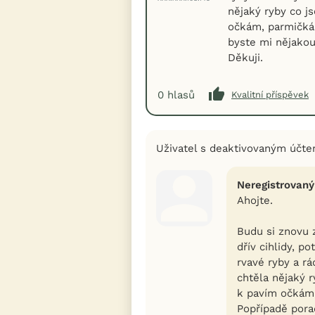
nějaký ryby co j
očkám, parmičkám
byste mi nějakou
Děkuji.
0
hlasů
Kvalitní příspěvek
Uživatel s deaktivovaným účt
Neregistrovaný
Ahojte.
Budu si znovu 
dřív cihlidy, p
rvavé ryby a r
chtěla nějaký 
k pavím očkám,
Popřípadě pora