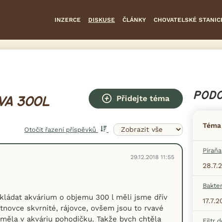
INZERCE
DISKUSE
ČLÁNKY
CHOVATELSKÉ STANIC
PODO
Přidejte téma
VA 300L
Téma
Otočit řazení příspěvků
Piraňa
29.12.2018 11:55
28.7.
Bakter
kládat akvárium o objemu 300 l měli jsme dřív
17.7.
stnovce skvrnité, rájovce, ovšem jsou to rvavé
 měla v akváriu pohodičku. Takže bych chtěla
Filtr 