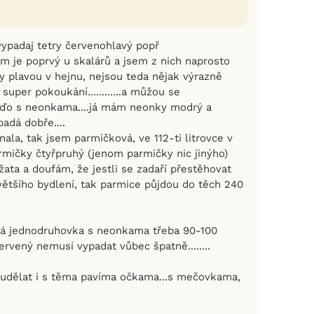
ypadaj tetry červenohlavý popř
ám je poprvý u skalárů a jsem z nich naprosto
y plavou v hejnu, nejsou teda nějak výrazně
 super pokoukání............a můžou se
íďo s neonkama....já mám neonky modrý a
adá dobře....
nala, tak jsem parmičková, ve 112-ti litrovce v
ičky čtyřpruhý (jenom parmičky nic jinýho)
ata a doufám, že jestli se zadaří přestěhovat
většího bydlení, tak parmice půjdou do těch 240
vá jednodruhovka s neonkama třeba 90-100
rvený nemusí vypadat vůbec špatně........
 udělat i s těma pavíma očkama...s mečovkama,