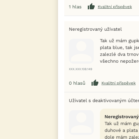
1
hlas
Kvalitní příspěvek
Neregistrovaný uživatel
Tak už mám gupky
plata blue, tak 
zalezlé dva trnov
všechno nepožero
XXX.XXX.108.149
0
hlasů
Kvalitní příspěvek
Uživatel s deaktivovaným účt
Neregistrovaný
Tak už mám gup
duhové a plata
dole mám zalez