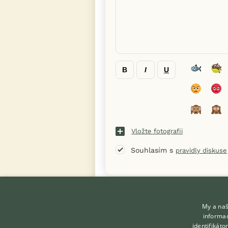
B
I
U
Vložte fotografii
Souhlasím s
pravidly diskuse
« Zpět na výpis diskusních vláken
My a naš
informac
identifikát