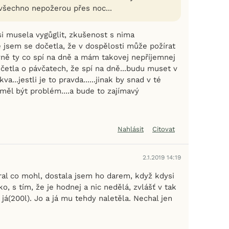
 všechno nepožerou přes noc...
si musela vygůglit, zkušenost s nima
jsem se dočetla, že v dospělosti může požírat
vně ty co spí na dně a mám takovej nepříjemnej
 četla o pávčatech, že spí na dně...budu muset v
va...jestli je to pravda......jinak by snad v té
měl být problém....a bude to zajímavý
Nahlásit
Citovat
2.1.2019 14:19
al co mohl, dostala jsem ho darem, když kdysi
ko, s tím, že je hodnej a nic nedělá, zvlášť v tak
á(200l). Jo a já mu tehdy naletěla. Nechal jen