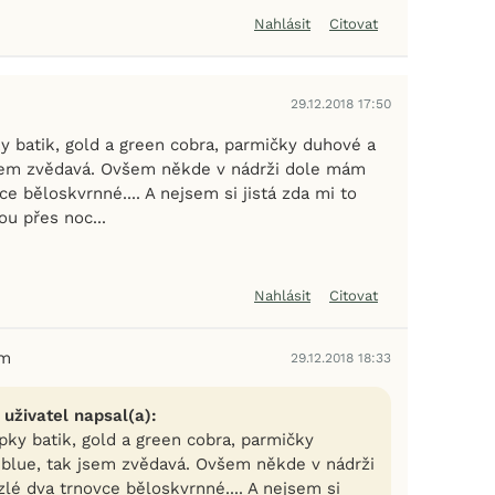
Nahlásit
Citovat
29.12.2018 17:50
 batik, gold a green cobra, parmičky duhové a
jsem zvědavá. Ovšem někde v nádrži dole mám
ce běloskvrnné.... A nejsem si jistá zda mi to
u přes noc...
Nahlásit
Citovat
em
29.12.2018 18:33
 uživatel napsal(a):
ky batik, gold a green cobra, parmičky
 blue, tak jsem zvědavá. Ovšem někde v nádrži
lé dva trnovce běloskvrnné.... A nejsem si