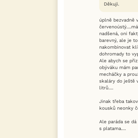
Děkuji.
úplně bezvadně v
červenoústý....m
nadšená, oni fakt
barevný, ale je to
nakombinovat kl
dohromady to vyp
Ale abych se přiz
obýváku mám parm
mecháčky a prouž
skaláry do ještě 
litrů....
Jinak třeba tako
kousků neonky če
Ale paráda se dá
s platama....