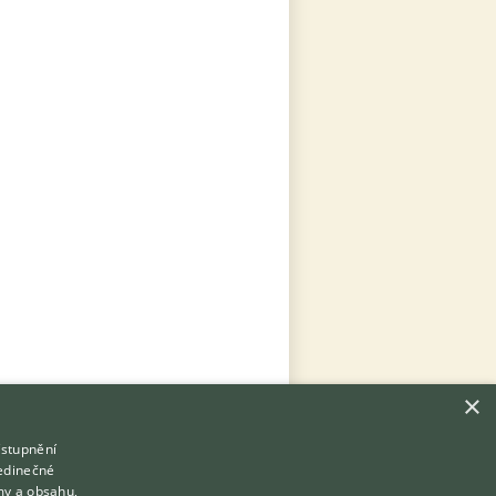
×
ístupnění
Hledáte zvířecího kamaráda?
jedinečné
Zdarma vám poradí
my a obsahu,