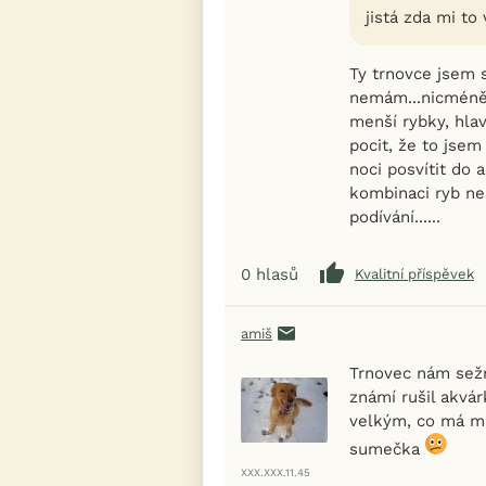
jistá zda mi to
Ty trnovce jsem 
nemám...nicméně 
menší rybky, hla
pocit, že to jsem
noci posvítit do ak
kombinaci ryb ne
podívání......
0
hlasů
Kvalitní příspěvek
amiš
Trnovec nám sežr
známí rušil akvár
velkým, co má m j
sumečka
XXX.XXX.11.45