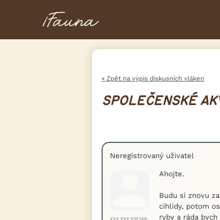
« Zpět na výpis diskusních vláken
SPOLEČENSKÉ AK
Neregistrovaný uživatel
Ahojte.
Budu si znovu za
cihlidy, potom o
ryby a ráda bych
XXX.XXX.108.149