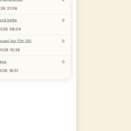
026 21:06
ná betta
0
2026 08:04
aquael bio filtr 100
0
2026 15:38
ceps
0
2026 18:51