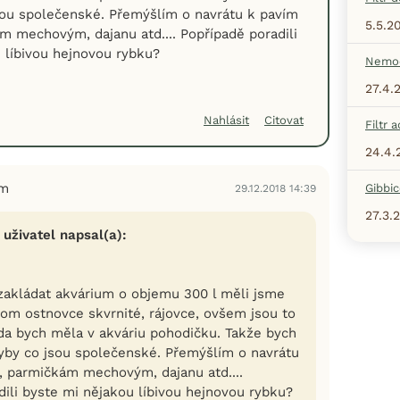
sou společenské. Přemýšlím o navrátu k pavím
5.5.2
 mechovým, dajanu atd.... Popřípadě poradili
 líbivou hejnovou rybku?
Nemoc
27.4.
Nahlásit
Citovat
Filtr 
24.4.
em
Gibbi
29.12.2018 14:39
27.3.
 uživatel napsal(a):
zakládat akvárium o objemu 300 l měli jsme
otom ostnovce skvrnité, rájovce, ovšem jsou to
áda bych měla v akváriu pohodičku. Takže bych
ryby co jsou společenské. Přemýšlím o navrátu
 parmičkám mechovým, dajanu atd....
dili byste mi nějakou líbivou hejnovou rybku?