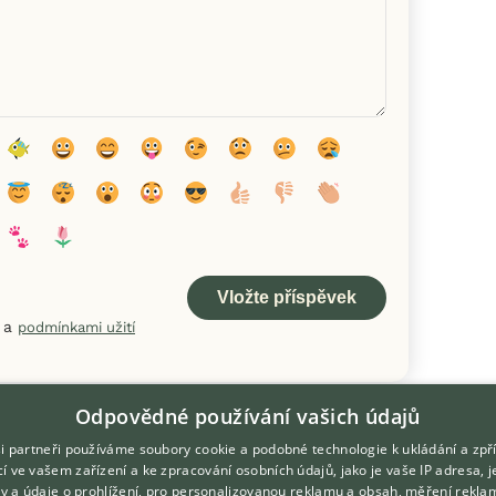
a
podmínkami užití
Odpovědné používání vašich údajů
i partneři používáme soubory cookie a podobné technologie k ukládání a zpř
í ve vašem zařízení a ke zpracování osobních údajů, jako je vaše IP adresa, 
ory a údaje o prohlížení, pro personalizovanou reklamu a obsah, měření rekla