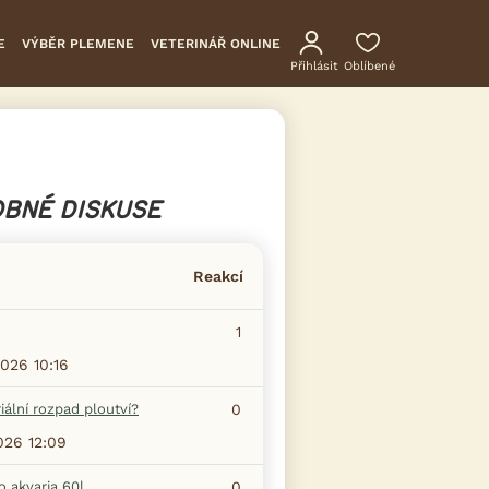
E
VÝBĚR PLEMENE
VETERINÁŘ ONLINE
Přihlásit
Oblíbené
BNÉ DISKUSE
Reakcí
1
2026 10:16
iální rozpad ploutví?
0
2026 12:09
do akvaria 60l
0