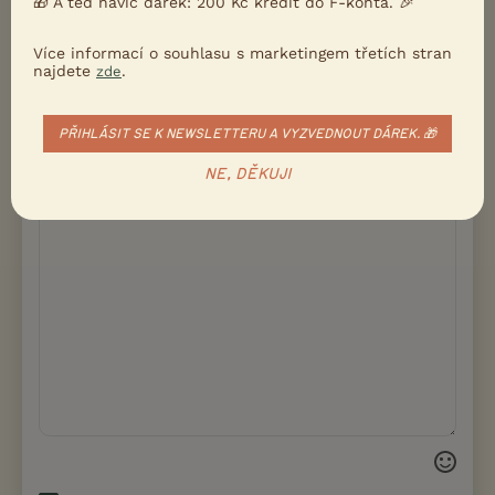
🎁 A teď navíc dárek: 200 Kč kredit do F-konta. 🎉
Více informací o souhlasu s marketingem třetích stran
najdete
.
zde
Email
PŘIHLÁSIT SE K NEWSLETTERU A VYZVEDNOUT DÁREK. 🎁
NE, DĚKUJI