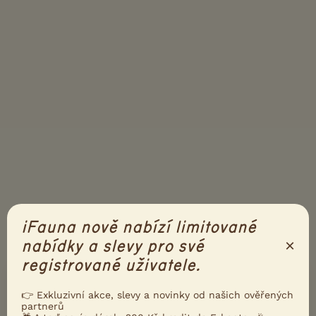
iFauna nově nabízí limitované
×
nabídky a slevy pro své
registrované uživatele.
PŘIDEJTE REAKCI
Přihlásit se
👉 Exkluzivní akce, slevy a novinky od našich ověřených
partnerů
Přezdívka