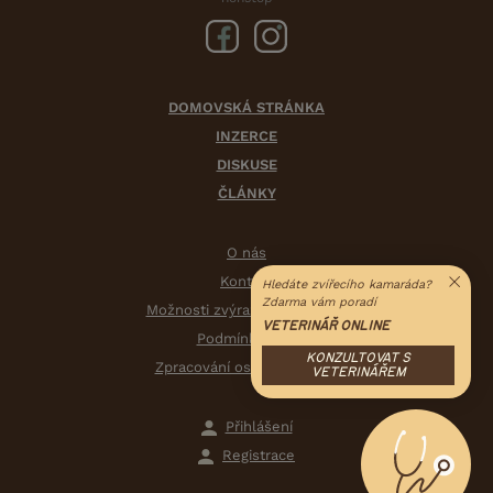
DOMOVSKÁ STRÁNKA
INZERCE
DISKUSE
ČLÁNKY
O nás
Kontakt
Hledáte zvířecího kamaráda?
Zdarma vám poradí
Možnosti zvýraznění inzerátů
VETERINÁŘ ONLINE
Podmínky užití
KONZULTOVAT S
Zpracování osobních údajů
VETERINÁŘEM
Přihlášení
Registrace