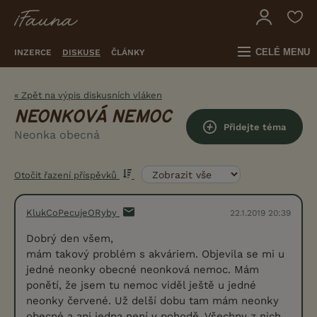
CELÉ MENU
INZERCE
DISKUSE
ČLÁNKY
« Zpět na výpis diskusních vláken
NEONKOVÁ NEMOC
Přidejte téma
Neonka obecná
Otočit řazení příspěvků
KlukCoPecujeORyby
22.1.2019 20:39
Dobrý den všem,
mám takový problém s akváriem. Objevila se mi u
jedné neonky obecné neonková nemoc. Mám
ponětí, že jsem tu nemoc viděl ještě u jedné
neonky červené. Už delší dobu tam mám neonky
obecné a ani jedna není v pohodě. Všechny z nich