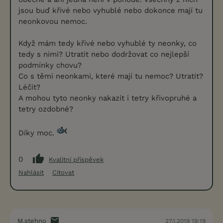
jsou buď křivé nebo vyhublé nebo dokonce mají tu
neonkovou nemoc.
Když mám tedy křivé nebo vyhublé ty neonky, co
tedy s nimi? Utratit nebo dodržovat co nejlepší
podmínky chovu?
Co s těmi neonkami, které mají tu nemoc? Utratit?
Léčit?
A mohou tyto neonky nakazit i tetry křivopruhé a
tetry ozdobné?
Díky moc.
0
Kvalitní příspěvek
Nahlásit
Citovat
M.stehno
27.1.2019 19:19