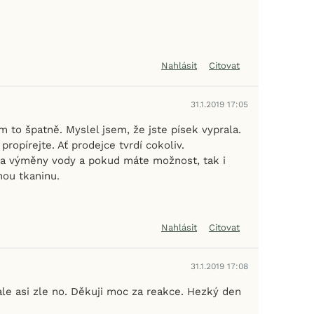
Nahlásit
Citovat
31.1.2019 17:05
m to špatně. Myslel jsem, že jste písek vyprala.
propírejte. Ať prodejce tvrdí cokoliv.
a výměny vody a pokud máte možnost, tak i
nou tkaninu.
Nahlásit
Citovat
31.1.2019 17:08
ale asi zle no. Děkuji moc za reakce. Hezký den