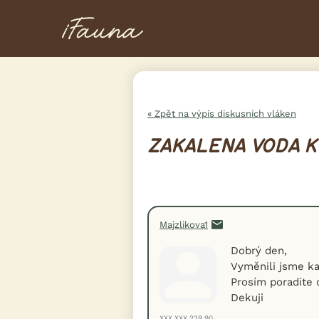
« Zpět na výpis diskusních vláken
ZAKALENA VODA K
Majzlikova1
Dobrý den,
Vyměnili jsme ka
Prosím poradite 
Dekuji
XXX.XXX.229.90