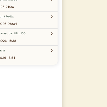
026 21:06
ná betta
0
2026 08:04
aquael bio filtr 100
0
2026 15:38
ceps
0
2026 18:51