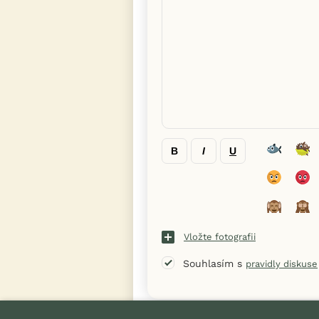
B
I
U
Vložte fotografii
Souhlasím s
pravidly diskuse
« Zpět na výpis diskusních vláken