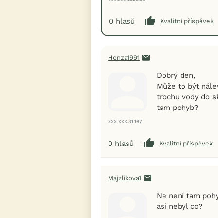
0
hlasů
Kvalitní příspěvek
Honza1991
Dobrý den,
Může to být nále
trochu vody do s
tam pohyb?
XXX.XXX.31.167
0
hlasů
Kvalitní příspěvek
Majzlikova1
Ne není tam pohy
asi nebyl co?