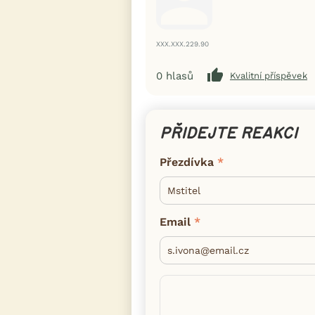
XXX.XXX.229.90
0
hlasů
Kvalitní příspěvek
PŘIDEJTE REAKCI
Přezdívka
Email