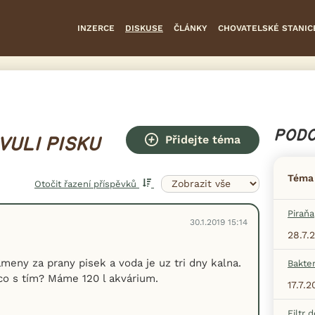
INZERCE
DISKUSE
ČLÁNKY
CHOVATELSKÉ STANIC
PODO
Přidejte téma
VULI PISKU
Téma
Otočit řazení příspěvků
Piraňa
30.1.2019 15:14
28.7.
meny za prany pisek a voda je uz tri dny kalna.
Bakter
co s tím? Máme 120 l akvárium.
17.7.
Filtr 