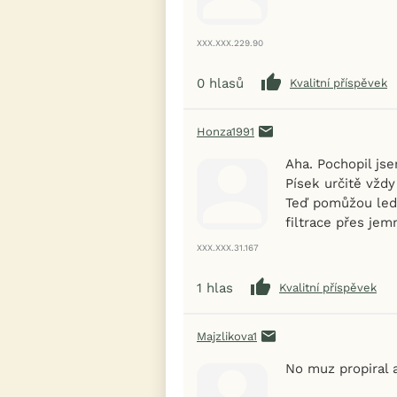
XXX.XXX.229.90
0
hlasů
Kvalitní příspěvek
Honza1991
Aha. Pochopil jse
Písek určitě vždy 
Teď pomůžou led
filtrace přes jem
XXX.XXX.31.167
1
hlas
Kvalitní příspěvek
Majzlikova1
No muz propiral 