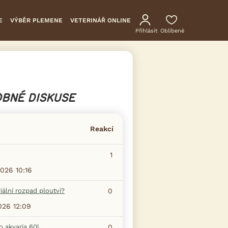
E
VÝBĚR PLEMENE
VETERINÁŘ ONLINE
Přihlásit
Oblíbené
BNÉ DISKUSE
Reakcí
1
2026 10:16
iální rozpad ploutví?
0
2026 12:09
do akvaria 60l
0