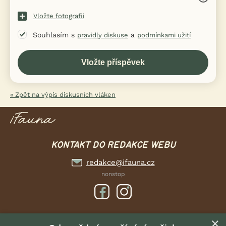
Vložte fotografii
Souhlasím s
a
pravidly diskuse
podmínkami užití
« Zpět na výpis diskusních vláken
KONTAKT DO REDAKCE WEBU
redakce@ifauna.cz
nonstop
×
DOMOVSKÁ STRÁNKA