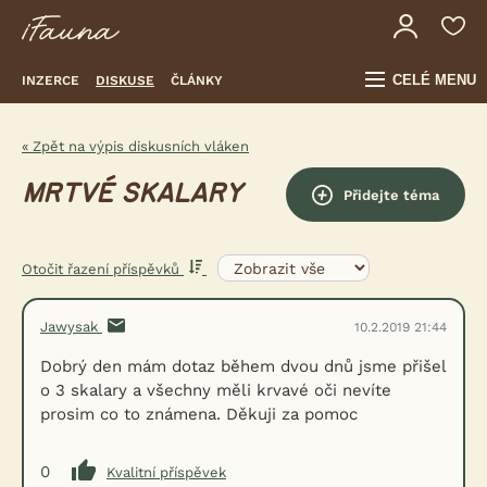
CELÉ MENU
INZERCE
DISKUSE
ČLÁNKY
« Zpět na výpis diskusních vláken
MRTVÉ SKALARY
Přidejte téma
Otočit řazení příspěvků
Jawysak
10.2.2019 21:44
Dobrý den mám dotaz během dvou dnů jsme přišel
o 3 skalary a všechny měli krvavé oči nevíte
prosim co to známena. Děkuji za pomoc
0
Kvalitní příspěvek