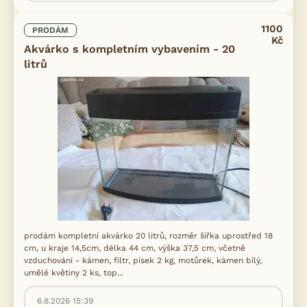
1100
PRODÁM
Kč
Akvárko s kompletním vybavením - 20
litrů
prodám kompletní akvárko 20 litrů, rozměr šířka uprostřed 18
cm, u kraje 14,5cm, délka 44 cm, výška 37,5 cm, včetně
vzduchování - kámen, filtr, písek 2 kg, motůrek, kámen bílý,
umělé květiny 2 ks, top...
6.8.2026 15:39