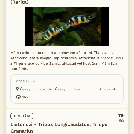
(Rarita)
Mám navíc neurčené a málo chované až raritní, Tlamovce z
Afrického jezera Kyoga: Haplochromis latifasciatus “Zebra” Jsou
z F1 generace od více Samic, aktuální velikost 2cm. Mám jich
poměrně...
dnes 12:38
Český Krumlov, okr. Český Krumlov
Chovatel...
15×
79
PRODÁM
Kč
Listonozi - Triops Longicaudatus, Triops
Granarius