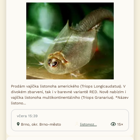
Prodám vajíčka listonoha amerického (Triops Longicaudatus). V
divokém zbarvení, tak i v barevné variantě RED. Nově nabízím i
vajíčka listonoha multikontinentálního (Triops Granarius). *Název
listono...
včera 15:39
Brno, okr. Brno-město
listonoz...
15×