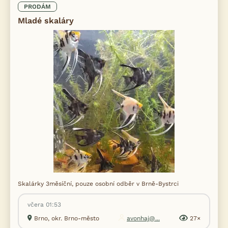
PRODÁM
Mladé skaláry
Skalárky 3měsíční, pouze osobní odběr v Brně-Bystrci
včera 01:53
Brno, okr. Brno-město
avonhaj@...
27×