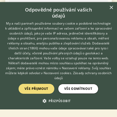
×
Odpovědné používání vašich
údajů
Daruji akvárium 110 lt a kompletní filtraci ze SRN. Dále mnoho
My a naši partneři používáme soubory cookie a podobné technologie
doplňků pro chov rybiček.
k ukládání a zpřístupnění informací ve vašem zařízení a ke zpracování
osobních údajů, jako je vaše IP adresa, jedinečné identifikátory a
6.8.2026 11:00
údaje o prohlížení, pro personalizovanou reklamu a obsah, měření
reklamy a obsahu, analýzu publika a zlepšování služeb.
Dodavatelé
Most, okr. Most
broumov
20×
třetích stran (1866)
mohou vaše údaje zpracovávat také pro tyto i
Hledáte zvířecího kamaráda?
další účely, včetně používání přesných údajů o geolokaci a
Zdarma vám poradí
charakteristik zařízení. Vaše volby se vztahují pouze na tento web.
VETERINÁŘ ONLINE
Někteří dodavatelé mohou místo souhlasu spoléhat na oprávněný
Zobrazit více inzerátů (260)
KONZULTOVAT S
zájem; máte právo vznést námitku v
Nastavení reklamy
. Svůj souhlas
VETERINÁŘEM
můžete kdykoli odvolat v
Nastavení cookies
.
Zásady ochrany osobních
údajů
VŠE PŘIJMOUT
VŠE ODMÍTNOUT
KONTAKT DO REDAKCE WEBU
PŘIZPŮSOBIT
redakce@ifauna.cz
nonstop