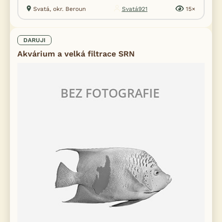
Svatá, okr. Beroun
Svatá921
15×
DARUJI
Akvárium a velká filtrace SRN