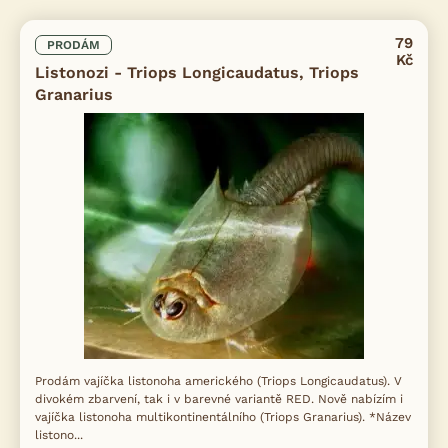
79
PRODÁM
Kč
Listonozi - Triops Longicaudatus, Triops
Granarius
Prodám vajíčka listonoha amerického (Triops Longicaudatus). V
divokém zbarvení, tak i v barevné variantě RED. Nově nabízím i
vajíčka listonoha multikontinentálního (Triops Granarius). *Název
listono...