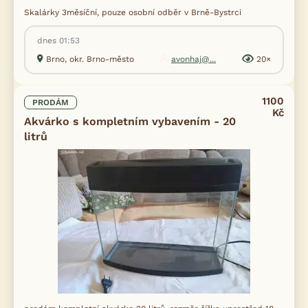
Skalárky 3měsíční, pouze osobní odběr v Brně-Bystrci
dnes 01:53
Brno, okr. Brno-město
avonhaj@...
20×
1100
PRODÁM
Kč
Akvárko s kompletním vybavením - 20
litrů