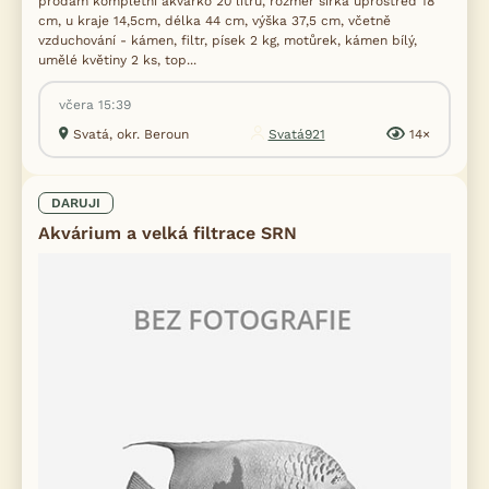
prodám kompletní akvárko 20 litrů, rozměr šířka uprostřed 18
cm, u kraje 14,5cm, délka 44 cm, výška 37,5 cm, včetně
vzduchování - kámen, filtr, písek 2 kg, motůrek, kámen bílý,
umělé květiny 2 ks, top...
včera 15:39
Svatá, okr. Beroun
Svatá921
14×
DARUJI
Akvárium a velká filtrace SRN