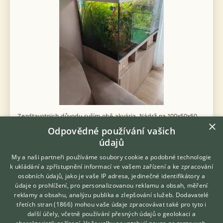
Zezdtavotnich důvodu ruším obě akvária. Nádrž na 100x50x50
×
cm. Je umístěna na bytelne skříňce vyrobené u truhláře dne
Odpovědné používání vašich
mých dispozici. Současné prodám takeveskery obsah jde o
údajů
rostliny, lávové kame...
My a naši partneři používáme soubory cookie a podobné technologie
včera 07:42
k ukládání a zpřístupnění informací ve vašem zařízení a ke zpracování
osobních údajů, jako je vaše IP adresa, jedinečné identifikátory a
Praha, okr. Hlavní město Praha
Spera
30×
údaje o prohlížení, pro personalizovanou reklamu a obsah, měření
reklamy a obsahu, analýzu publika a zlepšování služeb.
Dodavatelé
třetích stran (1866)
mohou vaše údaje zpracovávat také pro tyto i
Hledáte zvířecího kamaráda?
další účely, včetně používání přesných údajů o geolokaci a
Zdarma vám poradí
Zobrazit více inzerátů (260)