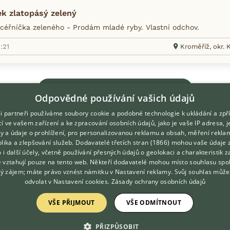
k zlatopásý zelený
éřníčka zeleného - Prodám mladé ryby. Vlastní odchov.
:21
Kroměříž, okr. 
Zobrazit více inzerátů (1)
Odpovědné používání vašich údajů
i partneři používáme soubory cookie a podobné technologie k ukládání a zpř
í ve vašem zařízení a ke zpracování osobních údajů, jako je vaše IP adresa, 
ory a údaje o prohlížení, pro personalizovanou reklamu a obsah, měření rekla
lika a zlepšování služeb.
Dodavatelé třetích stran (1866)
mohou vaše údaje 
DOMOVSKÁ STRÁNKA
O nás
o i další účely, včetně používání přesných údajů o geolokaci a charakteristik z
e vztahují pouze na tento web. Někteří dodavatelé mohou místo souhlasu spo
INZERCE
Kontakt
ý zájem; máte právo vznést námitku v
Nastavení reklamy
. Svůj souhlas může
DISKUSE
Možnosti zvýraznění inzerátů
odvolat v
Nastavení cookies
.
Zásady ochrany osobních údajů
ČLÁNKY
Podmínky užití
VŠE PŘIJMOUT
VŠE ODMÍTNOUT
Zpracování osobních údajů
PŘIZPŮSOBIT