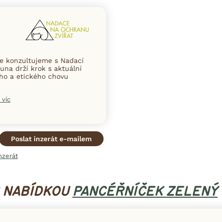
ce konzultujeme s Nadací
una drží krok s aktuální
ního a etického chovu
 víc
Poslat inzerát e-mailem
nzerát
S NABÍDKOU
PANCÉŘNÍČEK ZELENÝ