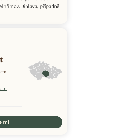
lhřimov, Jihlava, případně
t
hoto
aste
e mi