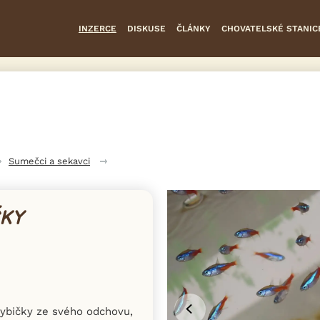
INZERCE
DISKUSE
ČLÁNKY
CHOVATELSKÉ STANIC
Sumečci a sekavci
ČKY
 rybičky ze svého odchovu,