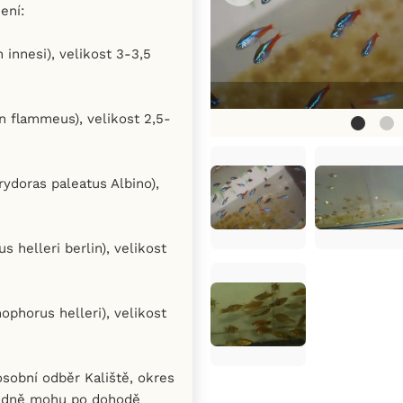
ení:
innesi), velikost 3-3,5
 flammeus), velikost 2,5-
rydoras paleatus Albino),
 helleri berlin), velikost
phorus helleri), velikost
osobní odběr Kaliště, okres
padně mohu po dohodě