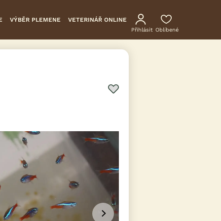
E
VÝBĚR PLEMENE
VETERINÁŘ ONLINE
Přihlásit
Oblíbené