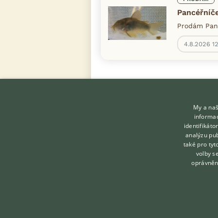
Pancéřníče
Prodám Panc
4.8.2026 12
My a naš
informac
identifikát
analýzu pub
také pro tyt
KONTAKT DO REDAKCE
volby s
WEBU
oprávněn
redakce@ifauna.cz
nonstop