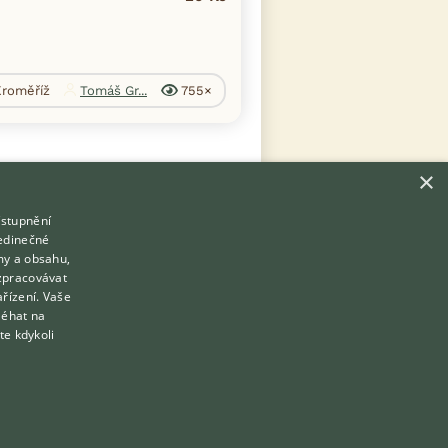
Kroměříž
Tomáš Gr...
755×
×
ístupnění
Hledáte zvířecího kamaráda?
jedinečné
Zdarma vám poradí
my a obsahu,
VETERINÁŘ ONLINE
zpracovávat
Přihlášení
ařízení. Vaše
KONZULTOVAT S VETERINÁŘEM
léhat na
Registrace
te kdykoli