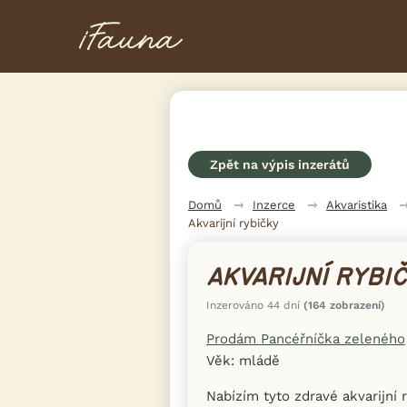
Zpět na výpis inzerátů
Domů
Inzerce
Akvaristika
Akvarijní rybičky
AKVARIJNÍ RYBI
Inzerováno 44 dní
(164 zobrazení)
Prodám Pancéřníčka zeleného
Věk: mládě
Nabízím tyto zdravé akvarijní