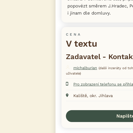
popovézt směrem J.Hradec, Pe
i jinam dle domluvy.
CENA
V textu
Zadavatel - Kontak
michalburian
(další inzeráty od to
uživatele)
Pro zobrazení telefonu se přihl
Kaliště, okr. Jihlava
Napišt