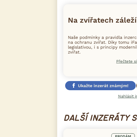
Na zvířatech záleží
Naše podmínky a pravidla inzer
na ochranu zvířat. Díky tomu iFa
legislativou, i s principy moder
zvířat.
Přečtete si
Ukažte inzerát známým!
Nahlásit i
DALŠÍ INZERÁTY 
PRODÁM