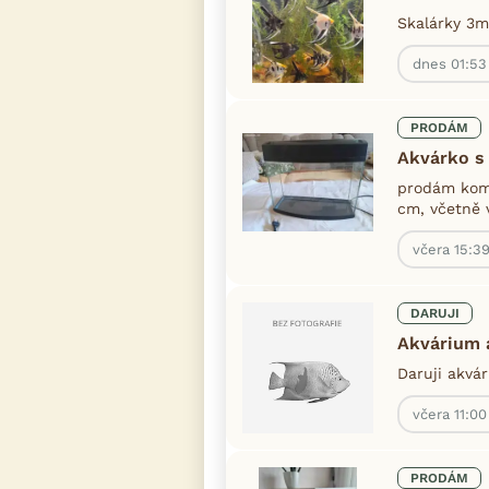
Skalárky 3m
dnes 01:53
PRODÁM
Akvárko s
prodám komp
cm, včetně v
včera 15:3
DARUJI
Akvárium a
Daruji akvár
včera 11:00
PRODÁM