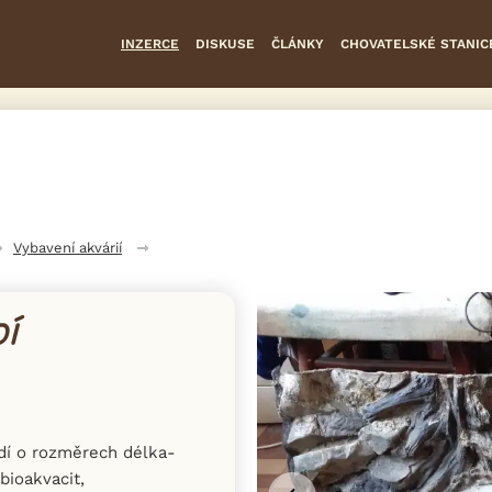
INZERCE
DISKUSE
ČLÁNKY
CHOVATELSKÉ STANIC
Vybavení akvárií
DÍ
dí o rozměrech délka-
bioakvacit,