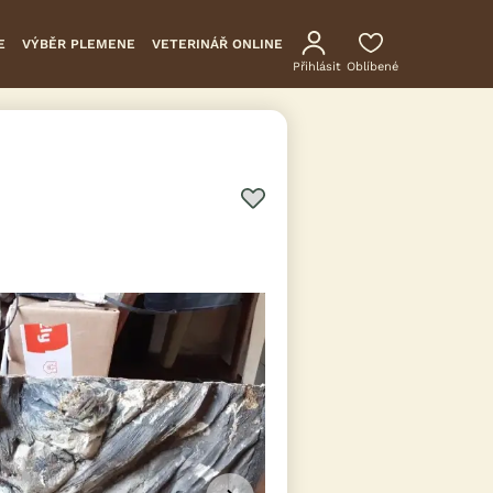
E
VÝBĚR PLEMENE
VETERINÁŘ ONLINE
Přihlásit
Oblíbené