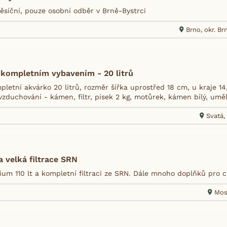
ěsíční, pouze osobní odběr v Brně-Bystrci
Brno, okr. B
 kompletním vybavením - 20 litrů
letní akvárko 20 litrů, rozměr šířka uprostřed 18 cm, u kraje 14
zduchování - kámen, filtr, písek 2 kg, motůrek, kámen bílý, umělé
9
Svatá,
 velká filtrace SRN
ium 110 lt a kompletní filtraci ze SRN. Dále mnoho doplňků pro c
Mos