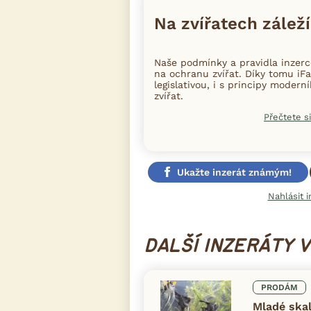
Na zvířatech záleží
Naše podmínky a pravidla inzer
na ochranu zvířat. Díky tomu iFa
legislativou, i s principy moder
zvířat.
Přečtete si
Ukažte inzerát známým!
Nahlásit i
DALŠÍ INZERÁTY 
PRODÁM
Mladé ska