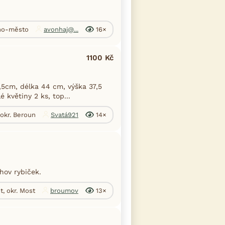
rno-město
avonhaj@...
16×
1100 Kč
,5cm, délka 44 cm, výška 37,5
 květiny 2 ks, top...
 okr. Beroun
Svatá921
14×
hov rybiček.
t, okr. Most
broumov
13×