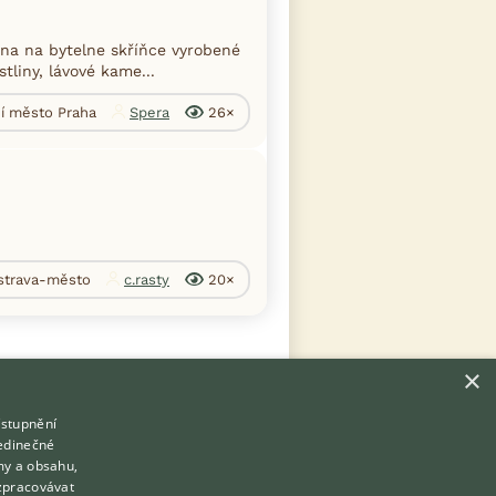
na na bytelne skříňce vyrobené
liny, lávové kame...
ní město Praha
Spera
26×
Ostrava-město
c.rasty
20×
×
ístupnění
Hledáte zvířecího kamaráda?
jedinečné
Zdarma vám poradí
my a obsahu,
VETERINÁŘ ONLINE
zpracovávat