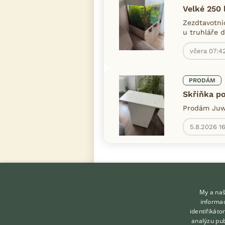
Velké 250 
Zezdtavotni
u truhláře 
včera 07:4
PRODÁM
Skříňka p
Prodám Juwe
5.8.2026 16
My a naš
informac
identifikát
analýzu pub