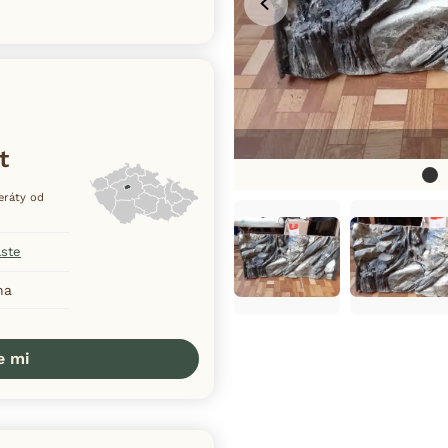
t
zeráty od
aste
ha
e mi