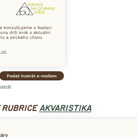
ce konzultujeme s Nadací
una drží krok s aktuální
ního a etického chovu
 víc
Poslat inzerát e-mailem
nzerát
V RUBRICE
AKVARISTIKA
láry