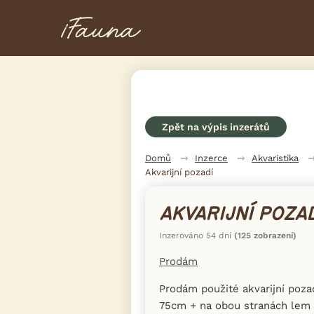
Zpět na výpis inzerátů
Domů
Inzerce
Akvaristika
Akvarijní pozadí
AKVARIJNÍ POZA
Inzerováno 54 dní
(125 zobrazení)
Prodám
Prodám použité akvarijní poza
75cm + na obou stranách lem 