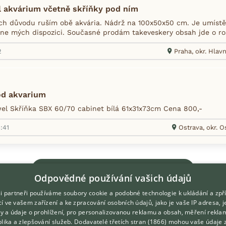
l akvárium včetně skříňky pod ním
ch důvodu ruším obě akvária. Nádrž na 100x50x50 cm. Je umístě
dne mých dispozici. Současné prodám takeveskery obsah jde o rost
2
Praha, okr. Hlav
od akvarium
l Skříňka SBX 60/70 cabinet bílá 61x31x73cm Cena 800,-
:41
Ostrava, okr. 
Zobrazit více inzerátů (256)
Odpovědné používání vašich údajů
i partneři používáme soubory cookie a podobné technologie k ukládání a zpř
í ve vašem zařízení a ke zpracování osobních údajů, jako je vaše IP adresa, 
ory a údaje o prohlížení, pro personalizovanou reklamu a obsah, měření rekla
lika a zlepšování služeb.
Dodavatelé třetích stran (1866)
mohou vaše údaje 