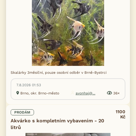
Skalárky 3měsíční, pouze osobní odběr v Brně-Bystrci
7.8.2026 01:53
Brno, okr. Brno-město
avonhaj@...
36×
1100
PRODÁM
Kč
Akvárko s kompletním vybavením - 20
litrů