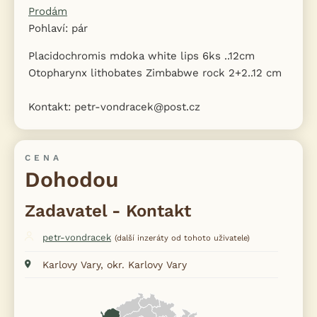
Prodám
Pohlaví: pár
Placidochromis mdoka white lips 6ks ..12cm
Otopharynx lithobates Zimbabwe rock 2+2..12 cm
Kontakt: petr-vondracek@post.cz
CENA
Dohodou
Zadavatel - Kontakt
petr-vondracek
(další inzeráty od tohoto uživatele)
Karlovy Vary, okr. Karlovy Vary