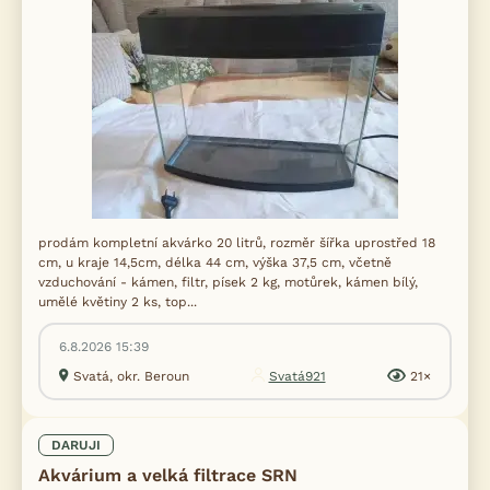
prodám kompletní akvárko 20 litrů, rozměr šířka uprostřed 18
cm, u kraje 14,5cm, délka 44 cm, výška 37,5 cm, včetně
vzduchování - kámen, filtr, písek 2 kg, motůrek, kámen bílý,
umělé květiny 2 ks, top...
6.8.2026 15:39
Svatá, okr. Beroun
Svatá921
21×
DARUJI
Akvárium a velká filtrace SRN