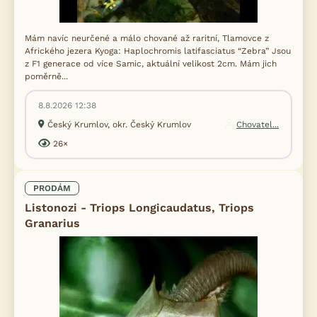
Mám navíc neurčené a málo chované až raritní, Tlamovce z
Afrického jezera Kyoga: Haplochromis latifasciatus “Zebra” Jsou
z F1 generace od více Samic, aktuální velikost 2cm. Mám jich
poměrně...
8.8.2026 12:38
Český Krumlov, okr. Český Krumlov
Chovatel...
26×
PRODÁM
Listonozi - Triops Longicaudatus, Triops
Granarius