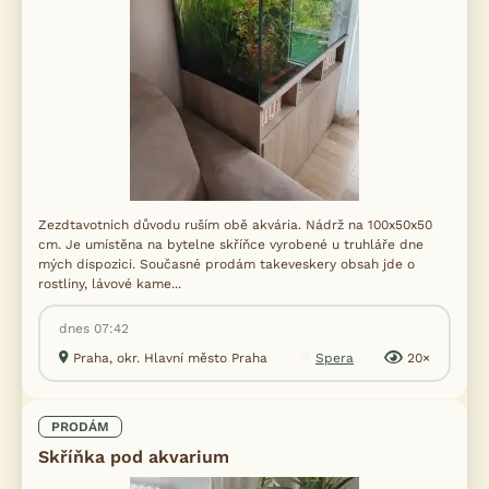
Zezdtavotnich důvodu ruším obě akvária. Nádrž na 100x50x50
cm. Je umístěna na bytelne skříňce vyrobené u truhláře dne
mých dispozici. Současné prodám takeveskery obsah jde o
rostliny, lávové kame...
dnes 07:42
Praha, okr. Hlavní město Praha
Spera
20×
PRODÁM
Skříňka pod akvarium