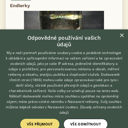
Endlerky
×
Odpovědné používání vašich
údajů
My a naši partneři používáme soubory cookie a podobné technologie
k ukládání a zpřístupnění informací ve vašem zařízení a ke zpracování
osobních údajů, jako je vaše IP adresa, jedinečné identifikátory a
údaje o prohlížení, pro personalizovanou reklamu a obsah, měření
reklamy a obsahu, analýzu publika a zlepšování služeb.
Dodavatelé
Nabídka platí do smazání inzerátu. Prodám Endlerky -
třetích stran (1866)
mohou vaše údaje zpracovávat také pro tyto i
Hledáte zvířecího kamaráda?
Živorodka Wingeova (Poecilia wingei) Mix Yellow Tiger a Red
další účely, včetně používání přesných údajů o geolokaci a
Zdarma vám poradí
Scarlett Velikost 2-2,5 cm 5,- Kč / kus ( asi 50 kusů přebytek)
charakteristik zařízení. Vaše volby se vztahují pouze na tento web.
VETERINÁŘ ONLINE
Ricciu fl...
Někteří dodavatelé mohou místo souhlasu spoléhat na oprávněný
KONZULTOVAT S
zájem; máte právo vznést námitku v
Nastavení reklamy
. Svůj souhlas
včera 11:46
VETERINÁŘEM
můžete kdykoli odvolat v
Nastavení cookies
.
Zásady ochrany osobních
údajů
Sobotka, okr. Jičín
mikulik
13×
VŠE PŘIJMOUT
VŠE ODMÍTNOUT