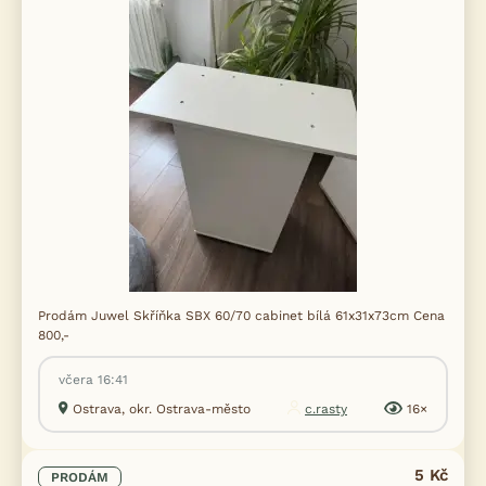
Prodám Juwel Skříňka SBX 60/70 cabinet bílá 61x31x73cm Cena
800,-
včera 16:41
Ostrava, okr. Ostrava-město
c.rasty
16×
5 Kč
PRODÁM