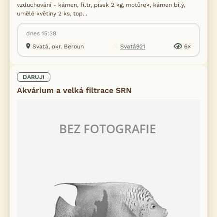
vzduchování - kámen, filtr, písek 2 kg, motůrek, kámen bílý,
umělé květiny 2 ks, top...
dnes 15:39
Svatá, okr. Beroun
Svatá921
6×
DARUJI
Akvárium a velká filtrace SRN