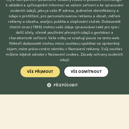
k ukládání a zpřístupnění informací ve vašem zařízení a ke zpracování
osobních údajů, jako je vaše IP adresa, jedinečné identifikátory a
údaje o prohlížení, pro personalizovanou reklamu a obsah, měření
reklamy a obsahu, analýzu publika a zlepšování služeb.
Dodavatelé
třetích stran (1866)
mohou vaše údaje zpracovávat také pro tyto i
Hledáte zvířecího kamaráda?
Daruji akvárium 110 lt a kompletní filtraci ze SRN. Dále mnoho
další účely, včetně používání přesných údajů o geolokaci a
Zdarma vám poradí
doplňků pro chov rybiček.
charakteristik zařízení. Vaše volby se vztahují pouze na tento web.
VETERINÁŘ ONLINE
Někteří dodavatelé mohou místo souhlasu spoléhat na oprávněný
6.8.2026 11:00
KONZULTOVAT S
zájem; máte právo vznést námitku v
Nastavení reklamy
. Svůj souhlas
VETERINÁŘEM
můžete kdykoli odvolat v
Nastavení cookies
.
Zásady ochrany osobních
Most, okr. Most
broumov
22×
údajů
VŠE PŘIJMOUT
VŠE ODMÍTNOUT
Zobrazit více inzerátů (260)
PŘIZPŮSOBIT
KONTAKT DO REDAKCE WEBU
redakce@ifauna.cz