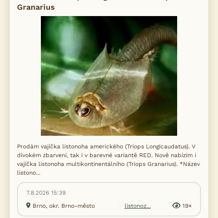
Granarius
Prodám vajíčka listonoha amerického (Triops Longicaudatus). V
divokém zbarvení, tak i v barevné variantě RED. Nově nabízím i
vajíčka listonoha multikontinentálního (Triops Granarius). *Název
listono...
7.8.2026 15:39
Brno, okr. Brno-město
listonoz...
19×