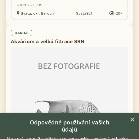
6.8.2026 15:39
Svatá, okr. Beroun
Svatá921
20×
DARUJI
Akvárium a velká filtrace SRN
×
Odpovědné používání vašich
údajů
My a naši partneři používáme soubory cookie a podobné technologie