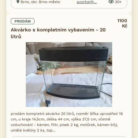
Brno, okr. Brno-město
avonhaj@...
30×
1100
PRODÁM
Kč
Akvárko s kompletním vybavením - 20
litrů
prodám kompletní akvárko 20 litrů, rozměr šířka uprostřed 18
cm, u kraje 14,5cm, délka 44 cm, výška 37,5 cm, včetně
vzduchování - kámen, filtr, písek 2 kg, motůrek, kámen bílý,
umělé květiny 2 ks, top...