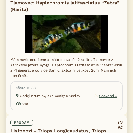
Tlamovec: Haplochromis latifasciatus “Zebra”
(Rarita)
Mám navíc neurčené a málo chované až raritní, Tlamovce z
Afrického jezera Kyoga: Haplochromis latifasciatus “Zebra” Jsou
z F1 generace od více Samic, aktuální velikost 2cm. Mám jich
poměrně...
včera 12:38
Český Krumlov, okr. Český Krumlov
Chovatel...
21×
79
PRODÁM
Kč
Listonozi - Triops Longicaudatus, Triops