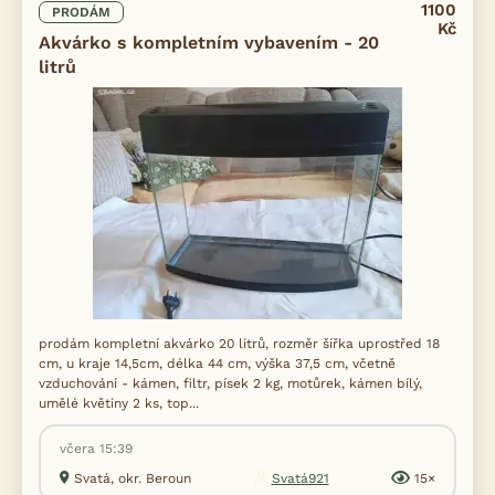
1100
PRODÁM
Kč
Akvárko s kompletním vybavením - 20
litrů
prodám kompletní akvárko 20 litrů, rozměr šířka uprostřed 18
cm, u kraje 14,5cm, délka 44 cm, výška 37,5 cm, včetně
vzduchování - kámen, filtr, písek 2 kg, motůrek, kámen bílý,
umělé květiny 2 ks, top...
včera 15:39
Svatá, okr. Beroun
Svatá921
15×