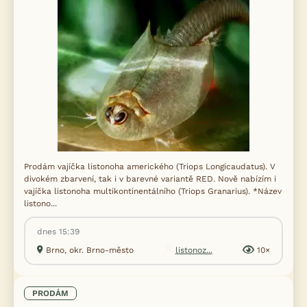
Prodám vajíčka listonoha amerického (Triops Longicaudatus). V
divokém zbarvení, tak i v barevné variantě RED. Nově nabízím i
vajíčka listonoha multikontinentálního (Triops Granarius). *Název
listono...
dnes 15:39
Brno, okr. Brno-město
listonoz...
10×
PRODÁM