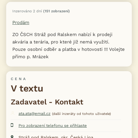
Inzerováno 2 dní
(151 zobrazení)
Prodám
ZO ČSCH Stráž pod Ralskem nabízí k prodeji
akvária a terária, pro které již nemá využití.
Pouze osobní odběr a platba v hotovosti !!! Volejte
přímo p. Mrázek
CENA
V textu
Zadavatel - Kontakt
ata.ata@email.cz
(další inzeráty od tohoto uživatele)
Pro zobrazení telefonu se přihlaste
Stráž pod Ralskem, okr. Česká Lípa