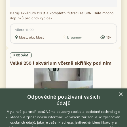
Daruji akvárium 110 lt a kompletní filtraci ze SRN. Dále mnoho
doplňků pro chov rybiček.
včera 11:00
Most, okr. Most
broumov
15×
PRODÁM
Velké 250 l akvárium včetně skříňky pod ním
×
Odpovědné používání vašich
údajů
My a naši partneři používáme soubory cookie a podobné technologie
k ukládání a zpřístupnění informací ve vašem zařízení a ke zpracování
osobních údajů, jako je vaše IP adresa, jedinečné identifikátory a