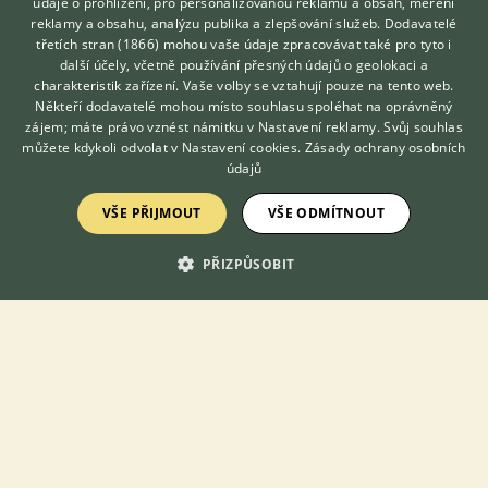
údaje o prohlížení, pro personalizovanou reklamu a obsah, měření
reklamy a obsahu, analýzu publika a zlepšování služeb.
Dodavatelé
třetích stran (1866)
mohou vaše údaje zpracovávat také pro tyto i
Hledáte zvířecího kamaráda?
další účely, včetně používání přesných údajů o geolokaci a
Zdarma vám poradí
charakteristik zařízení. Vaše volby se vztahují pouze na tento web.
VETERINÁŘ ONLINE
Zezdtavotnich důvodu ruším obě akvária. Nádrž na 100x50x50
Někteří dodavatelé mohou místo souhlasu spoléhat na oprávněný
cm. Je umístěna na bytelne skříňce vyrobené u truhláře dne
KONZULTOVAT S
zájem; máte právo vznést námitku v
Nastavení reklamy
. Svůj souhlas
VETERINÁŘEM
mých dispozici. Současné prodám takeveskery obsah jde o
můžete kdykoli odvolat v
Nastavení cookies
.
Zásady ochrany osobních
rostliny, lávové kame...
údajů
včera 07:42
VŠE PŘIJMOUT
VŠE ODMÍTNOUT
Praha, okr. Hlavní město Praha
Spera
32×
PŘIZPŮSOBIT
Zobrazit více inzerátů (259)
KONTAKT DO REDAKCE WEBU