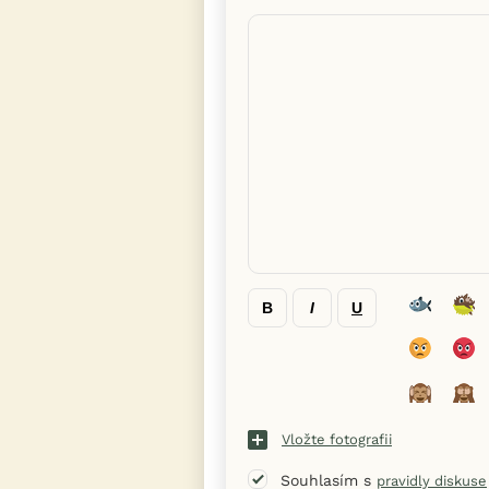
B
I
U
Vložte fotografii
Souhlasím s
pravidly diskuse