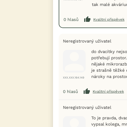
tak malé akváriu
0
hlasů
Kvalitní příspěvek
Neregistrovaný uživatel
do dvacítky nejs
potřebují prostor.
nějaké mikrorazbo
je strašně těžké 
nároky na prosto
XXX.XXX.164.149
0
hlasů
Kvalitní příspěvek
Neregistrovaný uživatel
To je pravda, dva
vypsal kolega, mn