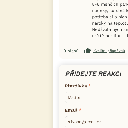
5-6 menších panc
neonky, kardinálk
potřeba si o nich
nároky na teplot
Nedávala bych anc
určitě neritinu - 1
0
hlasů
Kvalitní příspěvek
PŘIDEJTE REAKCI
Přezdívka
Email