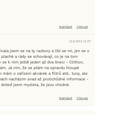
Nahlásit
Citovat
12.6.2014 12:07
ívala jsem se na ty razbory a líbí se mi, jen se o
u plaché a rády se schovávají, co je na tom
y se k nim ještě jeden až dva šneci - Clithon,
asám. Já vím, že se ptám na opravdu hloupé
 mám o zařízení akvárek a filtrů atd.. tuny, ale
ybách nacházím snad až protichůdné informace -
ž doteď jsem myslela, že jsou vhodné.
Nahlásit
Citovat