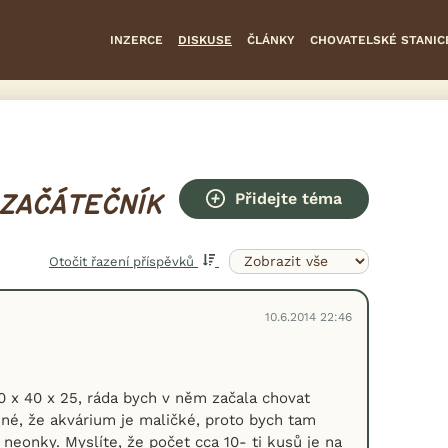
INZERCE
DISKUSE
ČLÁNKY
CHOVATELSKÉ STANIC
Přidejte téma
 ZAČÁTEČNÍK
Otočit řazení příspěvků
10.6.2014 22:46
x 40 x 25, ráda bych v něm začala chovat
asné, že akvárium je maličké, proto bych tam
neonky. Myslíte, že počet cca 10- ti kusů je na