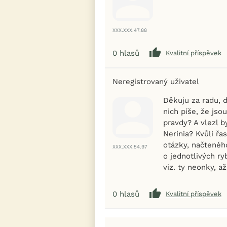
XXX.XXX.47.88
0
hlasů
Kvalitní příspěvek
Neregistrovaný uživatel
Děkuju za radu, d
nich píše, že jso
pravdy? A vlezl b
Nerinia? Kvůli ř
otázky, načteného
XXX.XXX.54.97
o jednotlivých r
viz. ty neonky, a
0
hlasů
Kvalitní příspěvek