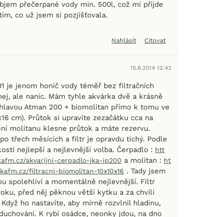
bjem přečerpané vody min. 500l, což mi přijde
tím, co už jsem si pozjišťovala.
Nahlásit
Citovat
15.6.2014 12:42
1 je jenom honič vody téměř bez filtračních
nej, ale nanic. Mám tyhle akvárka dvě a krásně
í hlavou Atman 200 + biomolitan přímo k tomu ve
0x16 cm). Průtok si upravíte zezačátku cca na
ění molitanu klesne průtok a máte rezervu.
po třech měsících a filtr je opravdu tichý. Podle
osti nejlepší a nejlevnější volba. Čerpadlo :
htt
a molitan :
kafm.cz/akvarijni-cerpadlo-jka-ip200
ht
. Tady jsem
kafm.cz/filtracni-biomolitan-10x10x16
sou spolehliví a momentálně nejlevnější. Filtr
oku, před něj pěknou větší kytku a za chvíli
 Když ho nastavíte, aby mírně rozvlnil hladinu,
duchování. K rybí osádce, neonky jdou, na dno