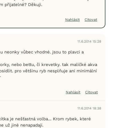
m přijatelné? Děkuji.
Nahlásit
Citovat
11.6.2014 15:28
ou neonky vůbec vhodné. jsou to plavci a
rky, nebo bettu, či krevetky. tak maličké akva
osídlit. pro většinu ryb nesplňuje ani minimální
r
Nahlásit
Citovat
11.6.2014 18:38
cítka je nešťastná volba... Krom rybek, které
e už jiné nenapadají.