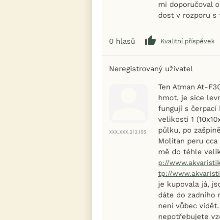
mi doporučoval o
dost v rozporu s 
0
hlasů
Kvalitní příspěvek
Neregistrovaný uživatel
Ten Atman At-F30
hmot, je sice lev
fungují s čerpac
velikosti 1 (10x1
půlku, po zašpin
XXX.XXX.213.155
Molitan peru cca 
mě do téhle velik
p://www.akvaristi
tp://www.akvaristi
je kupovala já, j
dáte do zadního r
není vůbec vidět.
nepotřebujete vz