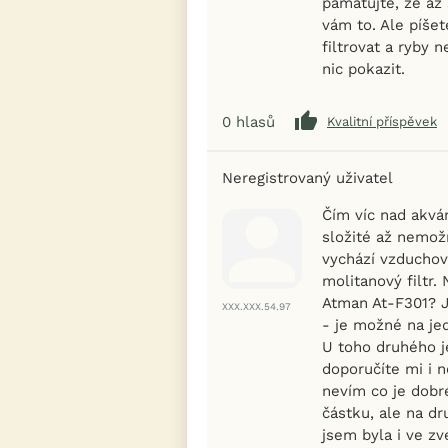
pamatujte, že až
vám to. Ale píšet
filtrovat a ryby n
nic pokazit.
0
hlasů
Kvalitní příspěvek
Neregistrovaný uživatel
Čím víc nad akvá
složité až nemožn
vychází vzducho
molitanový filtr.
Atman At-F301? J
XXX.XXX.54.97
- je možné na jed
U toho druhého j
doporučíte mi i 
nevím co je dobré
částku, ale na d
jsem byla i ve z