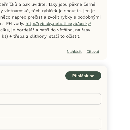
eřníčků a pak uvidíte. Taky jsou pěkné černé
y vietnamské, těch rybiček je spousta. jen je
 něco napřed přečíst a zvolit rybky s podobnými
u a PH vody.
http://rybicky.net/atlasryb/cesky/
íka, je bordelář a patří do většího, na řasy
 ks) + třeba 2 clithony, stačí to očistit.
Nahlásit
Citovat
Přihlásit se