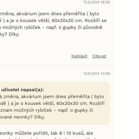
12.6.2014 19:06
změna, akvárium jsem dnes přeměřila ( bylo
 ) a je o kousek větší, 60x30x30 cm. Rozšíří se
 možných rybiček - např. o gupky či původně
y? Díky.
Nahlásit
Citovat
13.6.2014 10:56
 uživatel napsal(a):
á změna, akvárium jsem dnes přeměřila ( bylo
dě ) a je o kousek větší, 60x30x30 cm. Rozšíří
eznam možných rybiček - např. o gupky či
ované neonky? Díky.
neonky můžete pořídit, tak 8 i 10 kusů, ale