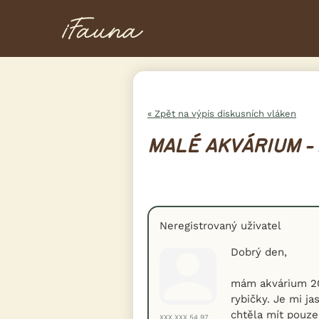
« Zpět na výpis diskusních vláken
MALÉ AKVÁRIUM -
Neregistrovaný uživatel
Dobrý den,
mám akvárium 20 
rybičky. Je mi j
chtěla mít pouze 
XXX.XXX.54.97