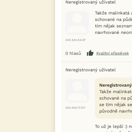
Neregistrovaný uživatel
Takže malinkatá 
schované na půdě
tím nějak seznam
navrhované neonk
XXX.XXX.54.97
0
hlasů
Kvalitní příspěvek
Neregistrovaný uživatel
Neregistrovaný
Takže malinkat
schované na pů
se tím nějak s
XXX.XXX.17.137
původně navrh
To už je lepší :) 