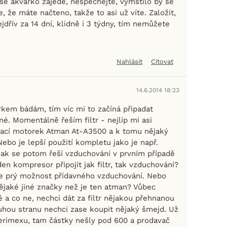
 se akvárko zajede, nespěchejte, vymstilo by se
e, že máte načteno, takže to asi už víte. Založit,
ejdřív za 14 dní, klidně i 3 týdny, tím nemůžete
Nahlásit
Citovat
14.6.2014 18:23
rkem bádám, tím víc mi to začíná připadat
é. Momentálně řeším filtr - nejlíp mi asi
vací motorek Atman At-A3500 a k tomu nějaký
 Nebo je lepší použití kompletu jako je např.
ak se potom řeší vzduchování v prvním případě
en kompresor připojit jak filtr, tak vzduchování?
e prý možnost přídavného vzduchování. Nebo
nějaké jiné značky než je ten atman? Vůbec
 a co ne, nechci dát za filtr nějakou přehnanou
ruhou stranu nechci zase koupit nějaký šmejd. Už
verimexu, tam částky nešly pod 600 a prodavač