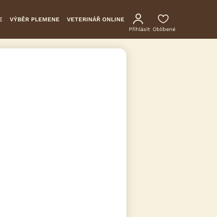
E
VÝBĚR PLEMENE
VETERINÁŘ ONLINE
Přihlásit
Oblíbené