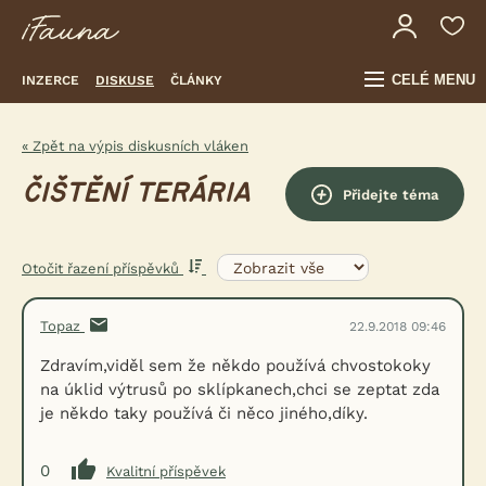
CELÉ MENU
INZERCE
DISKUSE
ČLÁNKY
« Zpět na výpis diskusních vláken
ČIŠTĚNÍ TERÁRIA
Přidejte téma
Otočit řazení příspěvků
Topaz
22.9.2018 09:46
Zdravím,viděl sem že někdo používá chvostokoky
na úklid výtrusů po sklípkanech,chci se zeptat zda
je někdo taky používá či něco jiného,díky.
0
Kvalitní příspěvek