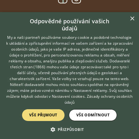
×
DOMOVSKÁ STRÁNKA
Odpovědné používání vašich
údajů
INZERCE
DISKUSE
My a naši partneři používáme soubory cookie a podobné technologie
k ukládání a zpřístupnění informací ve vašem zařízení a ke zpracování
ČLÁNKY
osobních údajů, jako je vaše IP adresa, jedinečné identifikátory a
údaje o prohlížení, pro personalizovanou reklamu a obsah, měření
O nás
reklamy a obsahu, analýzu publika a zlepšování služeb.
Dodavatelé
třetích stran (1866)
mohou vaše údaje zpracovávat také pro tyto i
Kontakt
Hledáte zvířecího kamaráda?
další účely, včetně používání přesných údajů o geolokaci a
Zdarma vám poradí
Možnosti zvýraznění inzerátů
charakteristik zařízení. Vaše volby se vztahují pouze na tento web.
VETERINÁŘ ONLINE
Podmínky užití
Někteří dodavatelé mohou místo souhlasu spoléhat na oprávněný
KONZULTOVAT S
zájem; máte právo vznést námitku v
Nastavení reklamy
. Svůj souhlas
Zpracování osobních údajů
VETERINÁŘEM
můžete kdykoli odvolat v
Nastavení cookies
.
Zásady ochrany osobních
údajů
Přihlášení
VŠE PŘIJMOUT
VŠE ODMÍTNOUT
Registrace
PŘIZPŮSOBIT
Created by