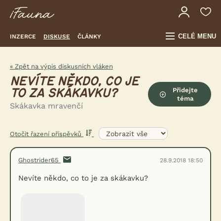
CELÉ MENU
INZERCE
DISKUSE
ČLÁNKY
« Zpět na výpis diskusních vláken
NEVÍTE NĚKDO, CO JE
Přidejte
TO ZA SKÁKAVKU?
téma
Skákavka mravenčí
Otočit řazení příspěvků
Ghostrider65
28.9.2018 18:50
Nevíte někdo, co to je za skákavku?