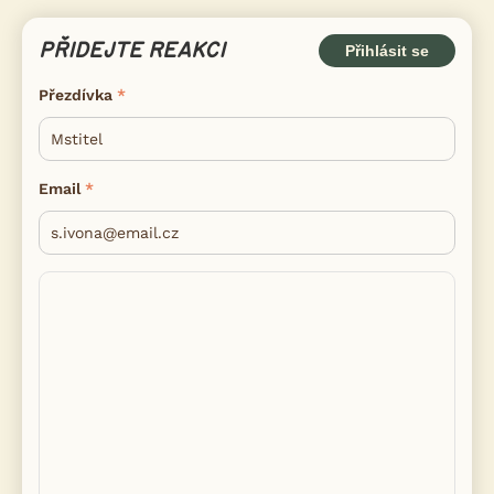
PŘIDEJTE REAKCI
Přihlásit se
Přezdívka
Email