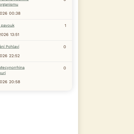
organismu
2026 00:38
j pavouk
1
2026 13:51
ní Pohlaví
0
2026 22:52
Mecynorrhina
0
uri
2026 20:58