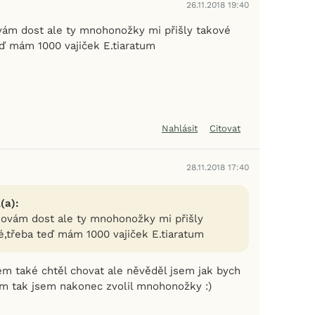
26.11.2018 19:40
ovám dost ale ty mnohonožky mi přišly takové
eď mám 1000 vajiček E.tiaratum
Nahlásit
Citovat
28.11.2018 17:40
(a):
chovám dost ale ty mnohonožky mi přišly
é,třeba teď mám 1000 vajiček E.tiaratum
sem také chtěl chovat ale něvěděl jsem jak bych
ím tak jsem nakonec zvolil mnohonožky :)