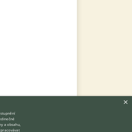
×
ístupnění
Hledáte zvířecího kamaráda?
jedinečné
Zdarma vám poradí
my a obsahu,
VETERINÁŘ ONLINE
zpracovávat