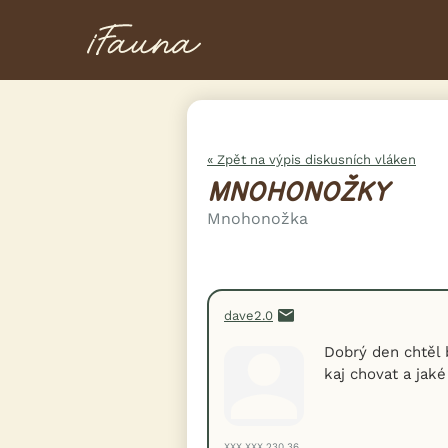
« Zpět na výpis diskusních vláken
MNOHONOŽKY
Mnohonožka
dave2.0
Dobrý den chtěl
kaj chovat a jak
XXX.XXX.230.36