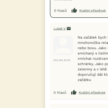
0
hlasů
Kvalitní příspěvek
Lukáš V.
Na začátek bych v
mnohonožka relat
nebo boxu. Jako 
smíchaný s listí
vmíchat rozdrcen
XXX.XXX.33.50
schránky. Jako p
zeleniny a v létě
doporučuji dát k
začátku
0
hlasů
Kvalitní příspěvek