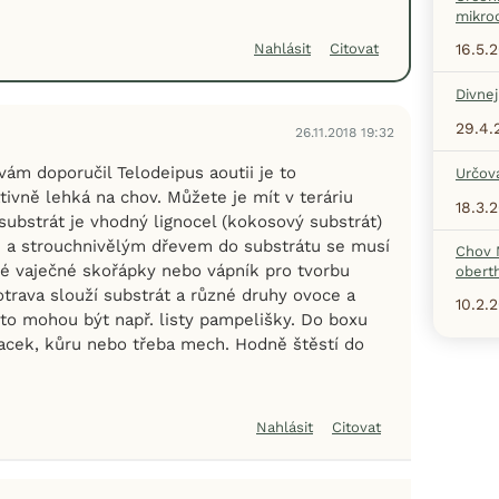
mikro
16.5.
Nahlásit
Citovat
Divne
29.4.
26.11.2018 19:32
ám doporučil Telodeipus aoutii je to
Určová
ivně lehká na chov. Můžete je mít v teráriu
18.3.
substrát je vhodný lignocel (kokosový substrát)
m a strouchnivělým dřevem do substrátu se musí
Chov 
é vaječné skořápky nebo vápník pro tvorbu
oberth
otrava slouží substrát a různé druhy ovoce a
10.2.
 to mohou být např. listy pampelišky. Do boxu
lacek, kůru nebo třeba mech. Hodně štěstí do
Nahlásit
Citovat