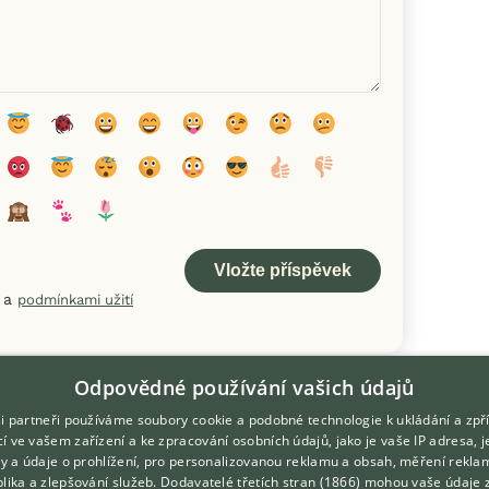
a
podmínkami užití
Odpovědné používání vašich údajů
i partneři používáme soubory cookie a podobné technologie k ukládání a zpř
í ve vašem zařízení a ke zpracování osobních údajů, jako je vaše IP adresa, 
ory a údaje o prohlížení, pro personalizovanou reklamu a obsah, měření rekla
lika a zlepšování služeb.
Dodavatelé třetích stran (1866)
mohou vaše údaje 