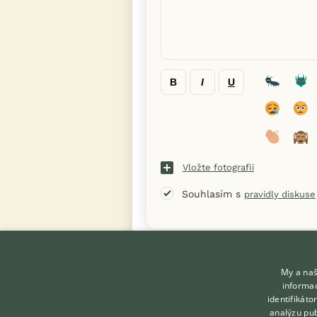
B
I
U
Vložte fotografii
Souhlasím s
pravidly diskuse
« Zpět na výpis diskusních vláken
My a naš
informac
identifikát
analýzu pub