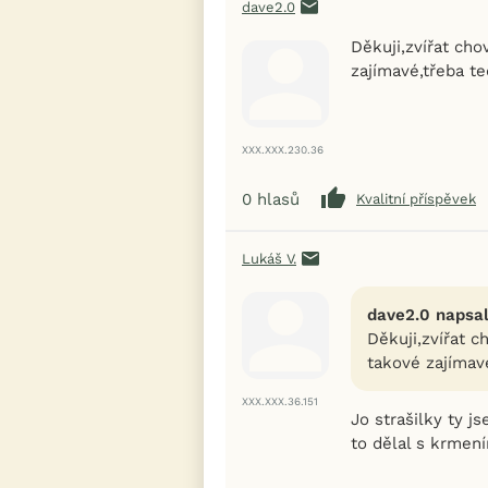
dave2.0
Děkuji,zvířat ch
zajímavé,třeba t
XXX.XXX.230.36
0
hlasů
Kvalitní příspěvek
Lukáš V.
dave2.0 napsal
Děkuji,zvířat 
takové zajímav
XXX.XXX.36.151
Jo strašilky ty j
to dělal s krmen