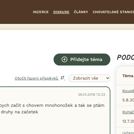
INZERCE
DISKUSE
ČLÁNKY
CHOVATELSKÉ STANIC
PODO
Přidejte téma
Téma
Otočit řazení příspěvků
Koupě
26.10.2018 13:22
5.8.2
 bych začít s chovem mnohonožek a tak se ptám
é druhy na začetek
Roháč
12.7.2
Určen