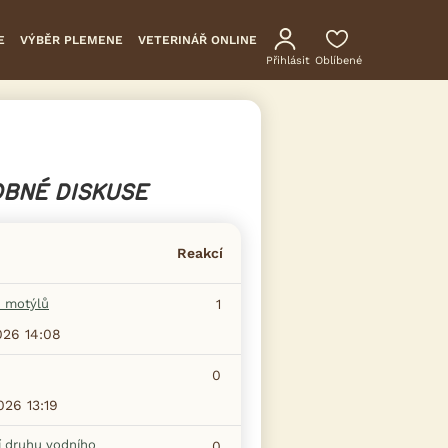
E
VÝBĚR PLEMENE
VETERINÁŘ ONLINE
Přihlásit
Oblíbené
BNÉ DISKUSE
Reakcí
 motýlů
1
026 14:08
0
026 13:19
í druhu vodního
0