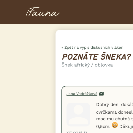
« Zpět na výpis diskusních vláken
POZNÁTE ŠNEKA?
Šnek africký / oblovka
Jana Vodrážková
Dobrý den, dokáž
cvrčkama dones
moc mu chutná sa
0,5cm.
Děkuji
XXX.XXX.65.82