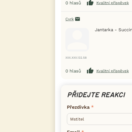
0
hlasů
Kvalitní příspěvek
Cvrk
Jantarka - Succi
XXX.XXX.132.58
0
hlasů
Kvalitní příspěvek
PŘIDEJTE REAKCI
Přezdívka