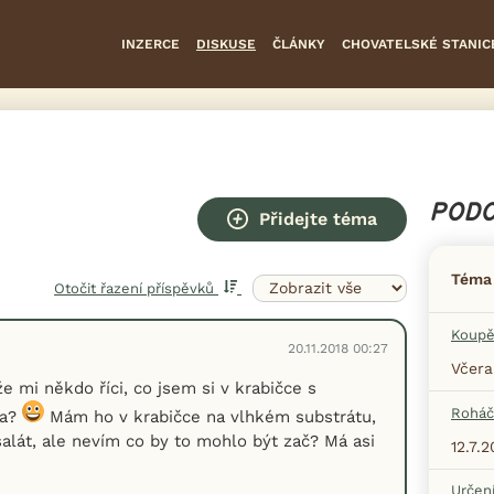
INZERCE
DISKUSE
ČLÁNKY
CHOVATELSKÉ STANIC
PODO
Přidejte téma
Téma
Otočit řazení příspěvků
Koupě
20.11.2018 00:27
Včera
e mi někdo říci, co jsem si v krabičce s
Roháč
la?
Mám ho v krabičce na vlhkém substrátu,
lát, ale nevím co by to mohlo být zač? Má asi
12.7.2
Určen