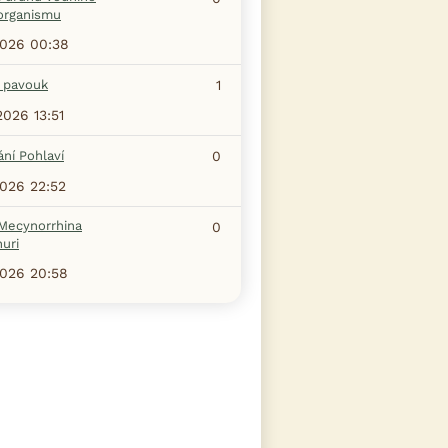
organismu
2026 00:38
j pavouk
1
2026 13:51
ní Pohlaví
0
2026 22:52
Mecynorrhina
0
uri
2026 20:58