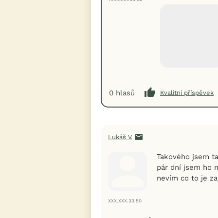
0
hlasů
Kvalitní příspěvek
Lukáš V.
Takového jsem t
pár dní jsem ho m
nevím co to je za
XXX.XXX.33.50