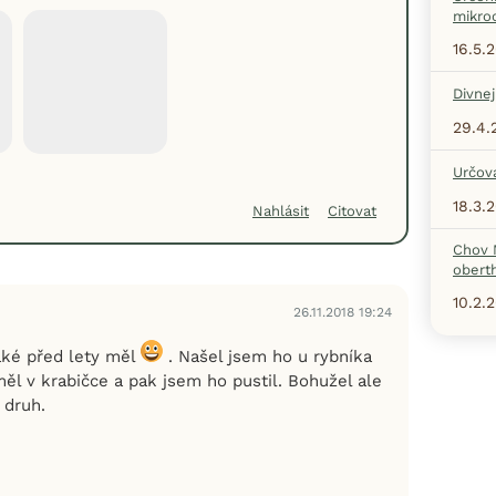
mikro
16.5.
Divne
29.4.
Určová
18.3.
Nahlásit
Citovat
Chov 
oberth
10.2.
26.11.2018 19:24
aké před lety měl
. Našel jsem ho u rybníka
ěl v krabičce a pak jsem ho pustil. Bohužel ale
 druh.