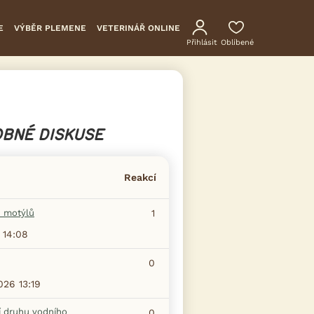
E
VÝBĚR PLEMENE
VETERINÁŘ ONLINE
Přihlásit
Oblíbené
BNÉ DISKUSE
Reakcí
 motýlů
1
 14:08
0
026 13:19
í druhu vodního
0