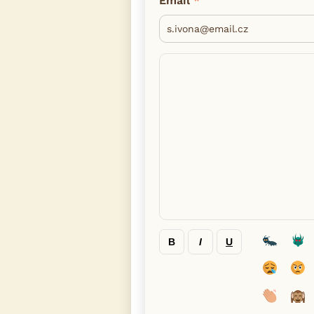
Email
B
I
U