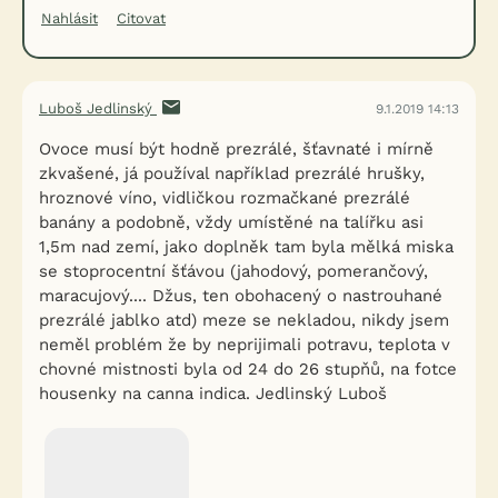
Nahlásit
Citovat
Luboš Jedlinský
9.1.2019 14:13
Ovoce musí být hodně prezrálé, šťavnaté i mírně
zkvašené, já používal například prezrálé hrušky,
hroznové víno, vidličkou rozmačkané prezrálé
banány a podobně, vždy umístěné na talířku asi
1,5m nad zemí, jako doplněk tam byla mělká miska
se stoprocentní šťávou (jahodový, pomerančový,
maracujový.... Džus, ten obohacený o nastrouhané
prezrálé jablko atd) meze se nekladou, nikdy jsem
neměl problém že by neprijimali potravu, teplota v
chovné mistnosti byla od 24 do 26 stupňů, na fotce
housenky na canna indica. Jedlinský Luboš