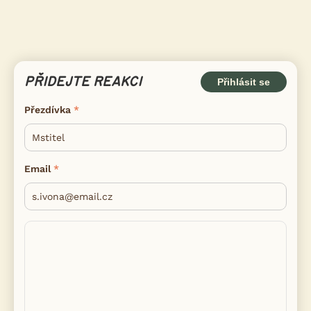
PŘIDEJTE REAKCI
Přihlásit se
Přezdívka
Email