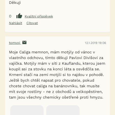
Děkuji
0
Kvalitní příspěvek
Nahlásit
Citovat
tomvoj
12.1.2019 19:06
Moje Caliga memnon, mám motýly od vánoc v
vlastního odchovu, tímto děkuji Pavlovi Divišovi za
vajíčka. Motýly mám v síti z Kauflandu, kterou jsem
koupil asi za stovku na konci léta a osvědčila se.
Krmení stačí na zemi motýli si to najdou v pohodě.
Ještě bych chtěl napsat pro chovatele, pokud
chcete chovat caliga na banánovníku, tak musíte
mít svoje rostliny - ne z obchodů a velkopěstíren,
tam jsou všechny chemicky ošetřené proti hmyzu.