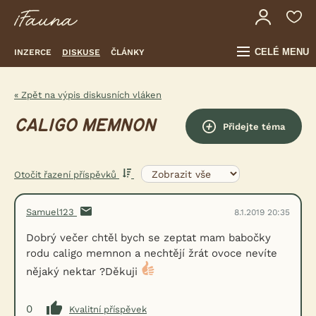
CELÉ MENU
INZERCE
DISKUSE
ČLÁNKY
« Zpět na výpis diskusních vláken
CALIGO MEMNON
Přidejte téma
Otočit řazení příspěvků
Samuel123
8.1.2019 20:35
Dobrý večer chtěl bych se zeptat mam babočky
rodu caligo memnon a nechtějí žrát ovoce nevíte
nějaký nektar ?Děkuji
0
Kvalitní příspěvek