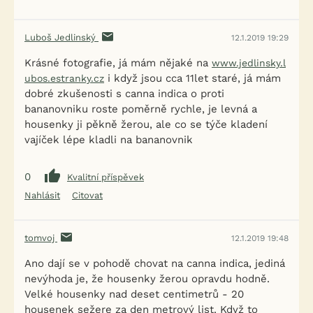
Luboš Jedlinský
12.1.2019 19:29
Krásné fotografie, já mám nějaké na
www.jedlinsky.l
i když jsou cca 11let staré, já mám
ubos.estranky.cz
dobré zkušenosti s canna indica o proti
bananovniku roste poměrně rychle, je levná a
housenky ji pěkně žerou, ale co se týče kladení
vajíček lépe kladli na bananovnik
0
Kvalitní příspěvek
Nahlásit
Citovat
tomvoj
12.1.2019 19:48
Ano dají se v pohodě chovat na canna indica, jediná
nevýhoda je, že housenky žerou opravdu hodně.
Velké housenky nad deset centimetrů - 20
housenek sežere za den metrový list. Když to