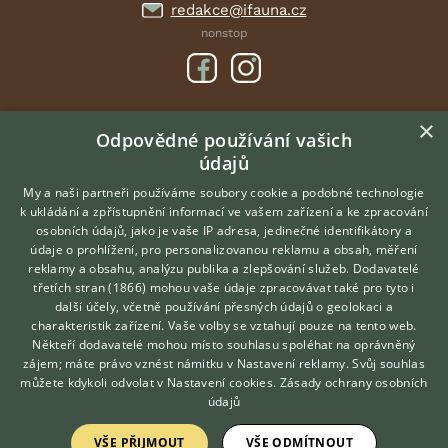
redakce@ifauna.cz
nonstop
×
DOMOVSKÁ STRÁNKA
Odpovědné používání vašich
údajů
INZERCE
DISKUSE
My a naši partneři používáme soubory cookie a podobné technologie
k ukládání a zpřístupnění informací ve vašem zařízení a ke zpracování
ČLÁNKY
osobních údajů, jako je vaše IP adresa, jedinečné identifikátory a
údaje o prohlížení, pro personalizovanou reklamu a obsah, měření
O nás
reklamy a obsahu, analýzu publika a zlepšování služeb.
Dodavatelé
třetích stran (1866)
mohou vaše údaje zpracovávat také pro tyto i
Kontakt
Hledáte zvířecího kamaráda?
další účely, včetně používání přesných údajů o geolokaci a
Zdarma vám poradí
Možnosti zvýraznění inzerátů
charakteristik zařízení. Vaše volby se vztahují pouze na tento web.
VETERINÁŘ ONLINE
Podmínky užití
Někteří dodavatelé mohou místo souhlasu spoléhat na oprávněný
KONZULTOVAT S
zájem; máte právo vznést námitku v
Nastavení reklamy
. Svůj souhlas
Zpracování osobních údajů
VETERINÁŘEM
můžete kdykoli odvolat v
Nastavení cookies
.
Zásady ochrany osobních
údajů
Přihlášení
VŠE PŘIJMOUT
VŠE ODMÍTNOUT