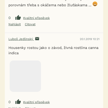
porovnám třeba s okáčema nebo žluťáskama ...
0
Kvalitní příspěvek
Nahlásit
Citovat
Luboš Jedlinský
20.1.2019 10:21
Housenky rostou jako o závod, živná rostlina canna
indica
0
Kvalitní příspěvek