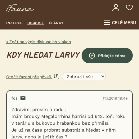
CELÉ MENU
INZERCE
DISKUSE
ČLÁNKY
« Zpět na výpis diskusních vláken
KDY HLEDAT LARVY
Přidejte téma
Otočit řazení příspěvků
foš
11.1.2019 19:49
Zdravím, prosím o radu :
mám brouky Megalorrhina harrisi od 6.12. loň. roku
v teráriu s bukovou hrabankou bez příměsí.
Je už na čase probrat substrát a hledat v něm
larvy, nebo je ještě čas ?