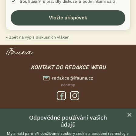
Souhlasím s
a
pravidly diskuse
podmínkami užití
« Zpět na výpis diskusních vláken
KONTAKT DO REDAKCE WEBU
redakce@ifauna.cz
nonstop
×
DOMOVSKÁ STRÁNKA
Odpovědné používání vašich
údajů
INZERCE
DISKUSE
My a naši partneři používáme soubory cookie a podobné technologie