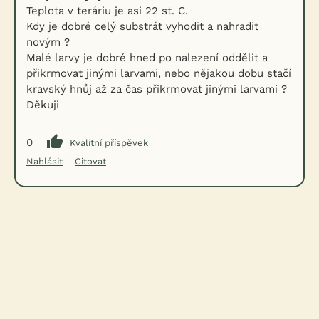
Teplota v teráriu je asi 22 st. C.
Kdy je dobré celý substrát vyhodit a nahradit
novým ?
Malé larvy je dobré hned po nalezení oddělit a
přikrmovat jinými larvami, nebo nějakou dobu stačí
kravský hnůj až za čas přikrmovat jinými larvami ?
Děkuji
0
Kvalitní příspěvek
Nahlásit
Citovat