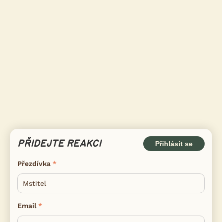
PŘIDEJTE REAKCI
Přihlásit se
Přezdívka
Email