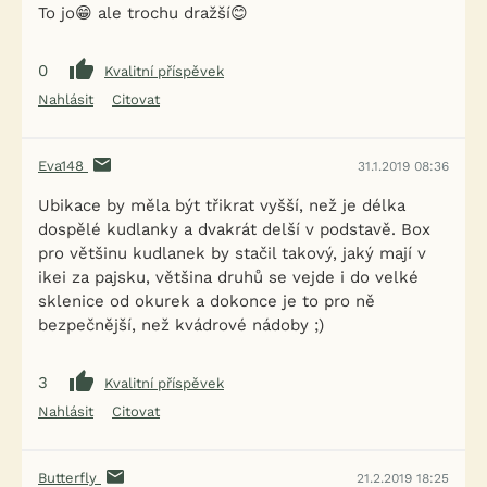
To jo😁 ale trochu dražší😊
0
Kvalitní příspěvek
Nahlásit
Citovat
Eva148
31.1.2019 08:36
Ubikace by měla být třikrat vyšší, než je délka
dospělé kudlanky a dvakrát delší v podstavě. Box
pro většinu kudlanek by stačil takový, jaký mají v
ikei za pajsku, většina druhů se vejde i do velké
sklenice od okurek a dokonce je to pro ně
bezpečnější, než kvádrové nádoby ;)
3
Kvalitní příspěvek
Nahlásit
Citovat
Butterfly
21.2.2019 18:25