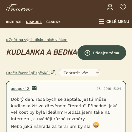
CELÉ MENU
INZERCE
DISKUSE
ČLÁNKY
« Zpět na výpis diskusních vláken
KUDLANKA A BEDNA
Přidejte téma
Otočit řazení příspěvků
adopok42
26.1.2019 15:24
Dobrý den, rada bych se zeptala, jestli může
kudlanka žít ve dřevěném "terariu". Případně, jaká
velikost by byla ideální? Hledala jsem také na
internetu, a uvádějí různé rozměry...
Nebo jaká náhrada za terarium by šla.