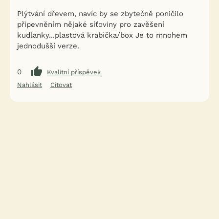
Plýtvání dřevem, navíc by se zbytečně poničilo
připevněním nějaké síťoviny pro zavěšení
kudlanky...plastová krabička/box Je to mnohem
jednodušší verze.
0
Kvalitní příspěvek
Nahlásit
Citovat