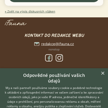
« Zpět na výpis diskusních vláken
KONTAKT DO REDAKCE WEBU
redakce@ifauna.cz
nonstop
×
DOMOVSKÁ STRÁNKA
Odpovědné používání vašich
údajů
INZERCE
DISKUSE
My a naši partneři používáme soubory cookie a podobné technologie
k ukládání a zpřístupnění informací ve vašem zařízení a ke zpracování
ČLÁNKY
osobních údajů, jako je vaše IP adresa, jedinečné identifikátory a
údaje o prohlížení, pro personalizovanou reklamu a obsah, měření
O nás
reklamy a obsahu, analýzu publika a zlepšování služeb.
Dodavatelé