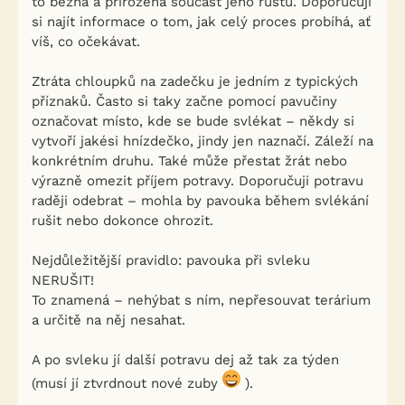
to běžná a přirozená součást jeho růstu. Doporučuji
si najít informace o tom, jak celý proces probíhá, ať
víš, co očekávat.
Ztráta chloupků na zadečku je jedním z typických
příznaků. Často si taky začne pomocí pavučiny
označovat místo, kde se bude svlékat – někdy si
vytvoří jakési hnízdečko, jindy jen naznačí. Záleží na
konkrétním druhu. Také může přestat žrát nebo
výrazně omezit příjem potravy. Doporučuji potravu
raději odebrat – mohla by pavouka během svlékání
rušit nebo dokonce ohrozit.
Nejdůležitější pravidlo: pavouka při svleku
NERUŠIT!
To znamená – nehýbat s ním, nepřesouvat terárium
a určitě na něj nesahat.
A po svleku jí další potravu dej až tak za týden
(musí jí ztvrdnout nové zuby
).