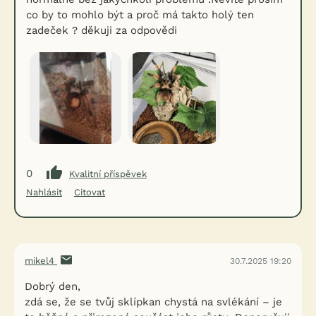
co by to mohlo být a proč má takto holý ten
zadeček ? děkuji za odpovědi
0
Kvalitní příspěvek
Nahlásit
Citovat
mikel4
30.7.2025 19:20
Dobrý den,
zdá se, že se tvůj sklípkan chystá na svlékání – je