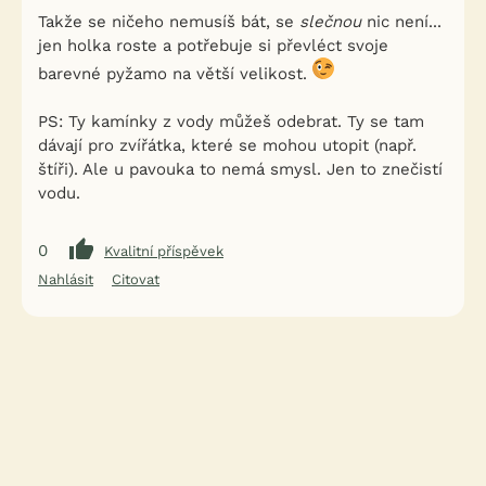
Takže se ničeho nemusíš bát, se
slečnou
nic není...
jen holka roste a potřebuje si převléct svoje
barevné pyžamo na větší velikost.
PS: Ty kamínky z vody můžeš odebrat. Ty se tam
dávají pro zvířátka, které se mohou utopit (např.
štíři). Ale u pavouka to nemá smysl. Jen to znečistí
vodu.
0
Kvalitní příspěvek
Nahlásit
Citovat