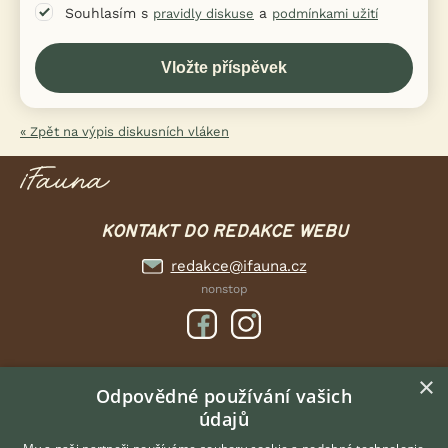
Souhlasím s
a
pravidly diskuse
podmínkami užití
« Zpět na výpis diskusních vláken
KONTAKT DO REDAKCE WEBU
redakce@ifauna.cz
nonstop
×
DOMOVSKÁ STRÁNKA
Odpovědné používání vašich
údajů
INZERCE
DISKUSE