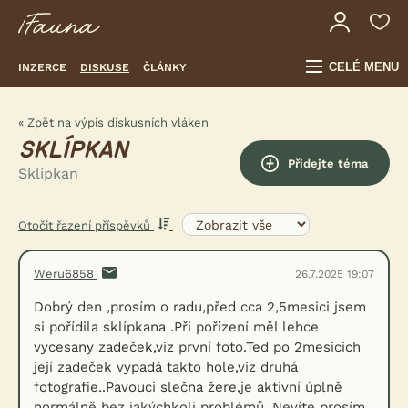
CELÉ MENU
INZERCE
DISKUSE
ČLÁNKY
« Zpět na výpis diskusních vláken
SKLÍPKAN
Přidejte téma
Sklípkan
Otočit řazení příspěvků
Weru6858
26.7.2025 19:07
Dobrý den ,prosím o radu,před cca 2,5mesici jsem
si pořídila sklípkana .Při pořízení měl lehce
vycesany zadeček,viz první foto.Ted po 2mesicich
její zadeček vypadá takto hole,viz druhá
fotografie..Pavouci slečna žere,je aktivní úplně
normálně bez jakýchkoli problémů .Nevíte prosím