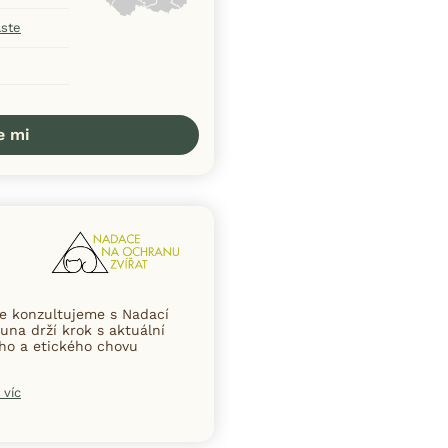
aste
e mi
ce konzultujeme s Nadací
una drží krok s aktuální
ního a etického chovu
 víc