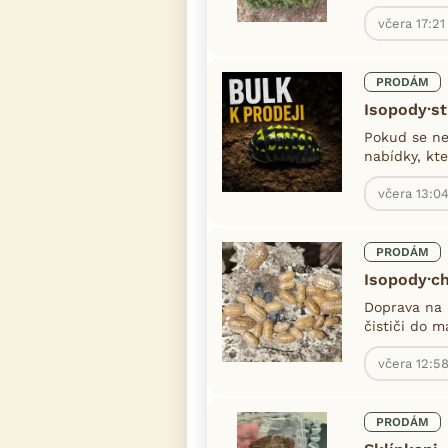
včera 17:21
PRODÁM
Isopody·st
Pokud se ne
nabídky, kte
včera 13:0
PRODÁM
Isopody·c
Doprava na 
čističi do m
včera 12:5
PRODÁM