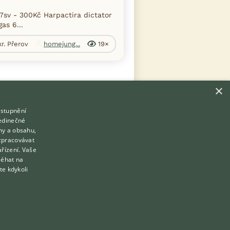
sv - 300Kč Harpactira dictator
as 6...
kr. Přerov
homejung...
19×
×
ístupnění
Hledáte zvířecího kamaráda?
jedinečné
Zdarma vám poradí
my a obsahu,
VETERINÁŘ ONLINE
zpracovávat
Přihlášení
ařízení. Vaše
KONZULTOVAT S VETERINÁŘEM
léhat na
Registrace
te kdykoli