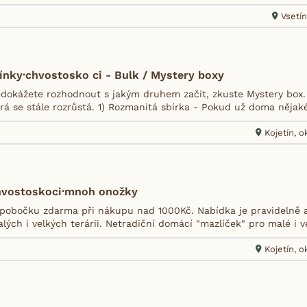
Vsetín
ínky·chvostosko ci - Bulk / Mystery boxy
dokážete rozhodnout s jakým druhem začít, zkuste Mystery box.
rá se stále rozrůstá. 1) Rozmanitá sbírka - Pokud už doma nějaké
4
Kojetín, o
hvostoskoci·mnoh onožky
pobočku zdarma při nákupu nad 1000Kč. Nabídka je pravidelně ak
alých i velkých terárii. Netradiční domácí "mazlíček" pro malé i v
8
Kojetín, o