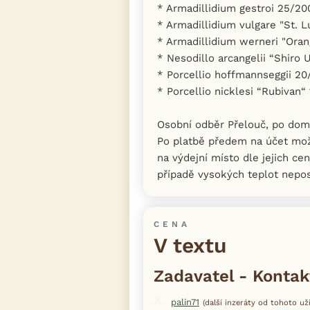
* Armadillidium gestroi 25/20
* Armadillidium vulgare "St. L
* Armadillidium werneri "Oran
* Nesodillo arcangelii “Shiro U
* Porcellio hoffmannseggii 20
* Porcellio nicklesi “Rubivan“
Osobní odběr Přelouč, po dom
Po platbě předem na účet mož
na výdejní místo dle jejich cen
případě vysokých teplot nepos
CENA
V textu
Zadavatel - Kontak
palin71
(další inzeráty od tohoto uži