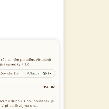
 rád se ním poradím. Aktuálně
ící samečky / 3.0....
ov, okr. Zlín
M.Gazda
9×
150 Kč
nout v dubnu. Chov housenek je
 V případě zájmu o v...