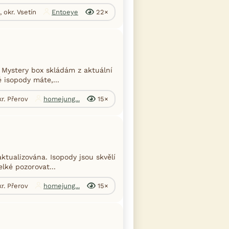
, okr. Vsetín
Entoeye
22×
 Mystery box skládám z aktuální
 isopody máte,...
kr. Přerov
homejung...
15×
tualizována. Isopody jsou skvělí
elké pozorovat...
kr. Přerov
homejung...
15×