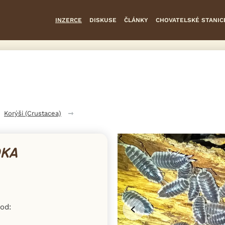
INZERCE
DISKUSE
ČLÁNKY
CHOVATELSKÉ STANIC
Korýši (Crustacea)
DKA
od: