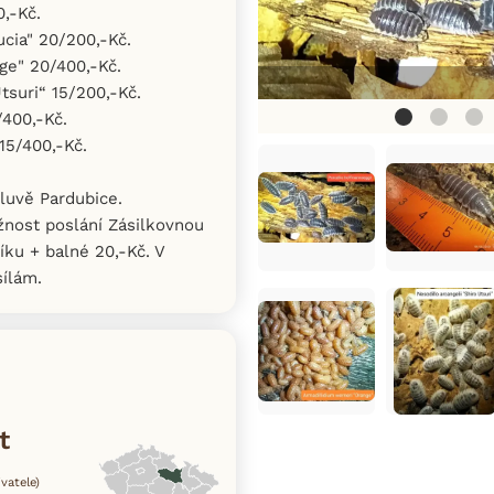
0,-Kč.
ucia" 20/200,-Kč.
ge" 20/400,-Kč.
tsuri“ 15/200,-Kč.
/400,-Kč.
 15/400,-Kč.
luvě Pardubice.
nost poslání Zásilkovnou
íku + balné 20,-Kč. V
ílám.
t
vatele)