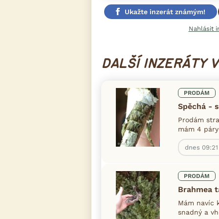
Ukažte inzerát známým!
Nahlásit i
DALŠÍ INZERÁTY 
PRODÁM
Spěchá - s
Prodám stra
mám 4 páry /
dnes 09:21
PRODÁM
Brahmea ta
Mám navíc k
snadný a vho