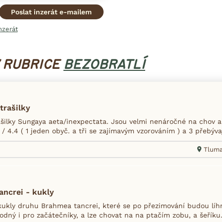
Poslat inzerát e-mailem
nzerát
V RUBRICE
BEZOBRATLÍ
trašilky
šilky Sungaya aeta/inexpectata. Jsou velmi nenáročné na chov a
 4.4 ( 1 jeden obyč. a tři se zajímavým vzorováním ) a 3 přebývaj
Tlumač
ncrei - kukly
ukly druhu Brahmea tancrei, které se po přezimování budou líh
dný i pro začátečníky, a lze chovat na na ptačím zobu, a šeříku.