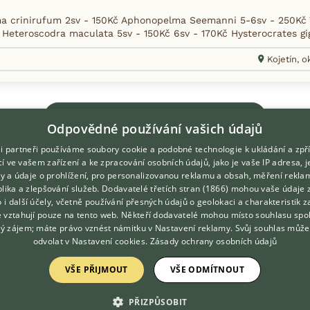
 crinirufum 2sv - 150Kč Aphonopelma Seemanni 5-6sv - 250Kč 7
 Heteroscodra maculata 5sv - 150Kč 6sv - 170Kč Hysterocrates gig
Kojetín, o
Zobrazit více inzerátů (167)
Odpovědné používání vašich údajů
i partneři používáme soubory cookie a podobné technologie k ukládání a zpř
í ve vašem zařízení a ke zpracování osobních údajů, jako je vaše IP adresa, 
ory a údaje o prohlížení, pro personalizovanou reklamu a obsah, měření rekla
lika a zlepšování služeb.
Dodavatelé třetích stran (1866)
mohou vaše údaje 
DOMOVSKÁ STRÁNKA
O nás
o i další účely, včetně používání přesných údajů o geolokaci a charakteristik z
e vztahují pouze na tento web. Někteří dodavatelé mohou místo souhlasu spo
INZERCE
Kontakt
ý zájem; máte právo vznést námitku v
Nastavení reklamy
. Svůj souhlas může
DISKUSE
Možnosti zvýraznění inzerátů
odvolat v
Nastavení cookies
.
Zásady ochrany osobních údajů
ČLÁNKY
Podmínky užití
VŠE PŘIJMOUT
VŠE ODMÍTNOUT
Zpracování osobních údajů
PŘIZPŮSOBIT