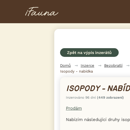
Zpět na výpis inzerátů
Domů
Inzerce
Bezobratlí
Isopody - nabídka
ISOPODY - NABÍ
Inzerováno 96 dní
(449 zobrazení)
Prodám
Nabízím následující druhy isop