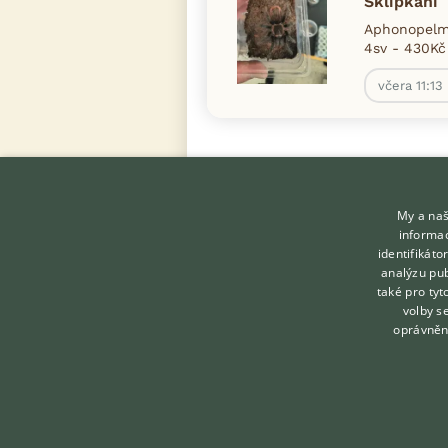
Sklípkani
Aphonopelma
4sv - 430Kč
včera 11:13
My a naš
informac
identifikát
analýzu pub
také pro tyt
KONTAKT DO REDAKCE
volby s
WEBU
oprávněn
redakce@ifauna.cz
nonstop