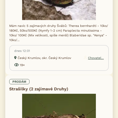
Mám navíc 5 zajímavých druhy Švábů: Therea bernhardti - 10ks/
180Kč, 50ks/500Kč (Nymfy 1-2 cm) Paraplecta minutissima -
10ks/ 100Kč (Mix velikostí, spíše menší) Blaberidae sp. "Kenya" -
10ks/...
dnes 12:01
Český Krumlov, okr. Český Krumlov
Chovatel...
19×
PRODÁM
Strašilky (2 zajímavé Druhy)