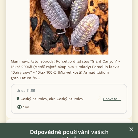
Mám navíc tyto Isopody: Porcellio dilatatus "Giant Canyon" -
15ks/ 200Kč (Menší zajetá skupinka + mladý) Porcellio laevis
“Dairy cow” - 10ks/ 100Kč (Mix velikostí) Armadillidium
granulatum "W...
dnes 11:55
Český Krumlov, okr. Český Krumlov
Chovatel...
14×
×
PRODÁM
Odpovědné používání vašich
Hobby Cvrčci (2 zajímavé a jedinečné Druhy.)