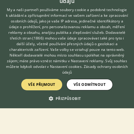
údajů
My a naši partneři používáme soubory cookie a podobné technologie
k ukládání a zpřístupnění informací ve vašem zařízení a ke zpracování
osobních údajů, jako je vaše IP adresa, jedinečné identifikátory a
údaje o prohlížení, pro personalizovanou reklamu a obsah, měření
reklamy a obsahu, analýzu publika a zlepšování služeb.
Dodavatelé
třetích stran (1866)
mohou vaše údaje zpracovávat také pro tyto i
Hledáte zvířecího kamaráda?
další účely, včetně používání přesných údajů o geolokaci a
Zdarma vám poradí
charakteristik zařízení. Vaše volby se vztahují pouze na tento web.
VETERINÁŘ ONLINE
Někteří dodavatelé mohou místo souhlasu spoléhat na oprávněný
KONZULTOVAT S
zájem; máte právo vznést námitku v
Nastavení reklamy
. Svůj souhlas
VETERINÁŘEM
můžete kdykoli odvolat v
Nastavení cookies
.
Zásady ochrany osobních
údajů
Mám navíc Cvrčky: Homoeogryllus xanthographus - 10ks/ 300Kč
(Nymfy 3-6 sv.) Phaeophilacris bredoides - 10ks/ 200Kč (Nymfy
VŠE PŘIJMOUT
VŠE ODMÍTNOUT
3-6 sv.) Osobní odběr u mě a nebo okolí. Posílám přes Balíkovnu
a Zás...
PŘIZPŮSOBIT
dnes 11:53
Český Krumlov, okr. Český Krumlov
Chovatel...
14×