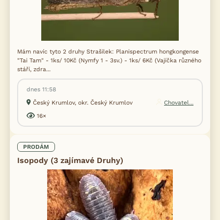
Mám navíc tyto 2 druhy Strašilek: Planispectrum hongkongense
"Tai Tam" - 1ks/ 10Kč (Nymfy 1 - 3sv.) - 1ks/ 6Kč (Vajíčka různého
stáří, zdra...
dnes 11:58
Český Krumlov, okr. Český Krumlov
Chovatel...
16×
PRODÁM
Isopody (3 zajímavé Druhy)