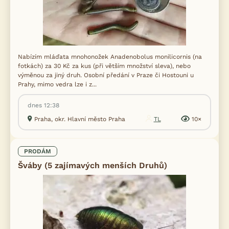
Nabízím mláďata mnohonožek Anadenobolus monilicornis (na
fotkách) za 30 Kč za kus (při větším množství sleva), nebo
výměnou za jiný druh. Osobní předání v Praze či Hostouni u
Prahy, mimo vedra lze i z...
dnes 12:38
Praha, okr. Hlavní město Praha
TL
10×
PRODÁM
Šváby (5 zajímavých menších Druhů)